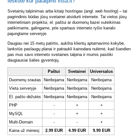
Ieškote kur patalpinti lftsa.lt?
Svetainių talpinimas arba kitaip hostingas (angl.
web hosting
) – tai
pagrindinis būdas jūsų svetainei atsidurti internete. Tai vietos jūsų
internetiniam projektui, el. paštui ar duomenų bazei suteikimas
patikimame, galingame, prie spartaus interneto ryšio kanalo
pajungtame serveryje.
Daugiau nei 15 metų patirtis, aukšta klientų aptarnavimo kokybė,
lankstūs paslaugų planai ir patraukli kainodara nulėmė, kad šiandien
pas mus savo interneto svetaines talpina ir mumis pasitiki
daugiausiai šalies gyventojų.
Paštui
Svetainei
Universalus
Duomenų srautas
Neribojama
Neribojama
Neribojama
Vieta serveryje
Neribojama
Neribojama
Neribojama
El. pašto dėžutės
Neribojama
Neribojama
Neribojama
PHP
-
+
+
MySQL
-
+
+
Multi-Domain
-
-
+
Kaina už mėnesį
2.99 EUR
4.99 EUR
9.99 EUR