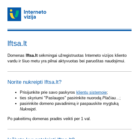
lftsa.lt
Domenas
lftsa.lt
sėkmingai užregistruotas Interneto vizijos kliento
vardu ir šiuo metu yra pilnai aktyvuotas bei paruoštas naudojimui.
Norite nukreipti lftsa.lt?
Prisijunkite prie savo paskyros
klientų sistemoje
;
ties skyriumi "Paslaugos" pasirinkite nuorodą
Plačiau...
;
pasirinkite domeno pavadinimą ir paspauskite mygtuką
Nukreipti
.
Po pakeitimų domenas pradės veikti per 1 val.