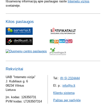
Išsamesnę informaciją apie paslaugas rasite
Interneto vizijos
svetainėje.
Kitos paslaugos
Rekvizitai
UAB "Interneto vizija"
Tel.:
(8~5) 2324444
J. Kubiliaus g. 6
08234 Vilnius
El. p.:
info@iv.lt
Lietuva
Klientų sistema
Įm. kodas: 126350731
Paštas per naršyklę
PVM kodas: LT263507314