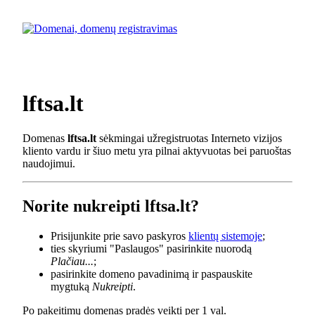
lftsa.lt
Domenas
lftsa.lt
sėkmingai užregistruotas Interneto vizijos
kliento vardu ir šiuo metu yra pilnai aktyvuotas bei paruoštas
naudojimui.
Norite nukreipti lftsa.lt?
Prisijunkite prie savo paskyros
klientų sistemoje
;
ties skyriumi "Paslaugos" pasirinkite nuorodą
Plačiau...
;
pasirinkite domeno pavadinimą ir paspauskite
mygtuką
Nukreipti
.
Po pakeitimų domenas pradės veikti per 1 val.