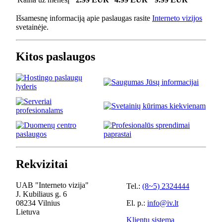
Išsamesnę informaciją apie paslaugas rasite
Interneto vizijos
svetainėje.
Kitos paslaugos
Rekvizitai
UAB "Interneto vizija"
Tel.:
(8~5) 2324444
J. Kubiliaus g. 6
08234 Vilnius
El. p.:
info@iv.lt
Lietuva
Klientų sistema