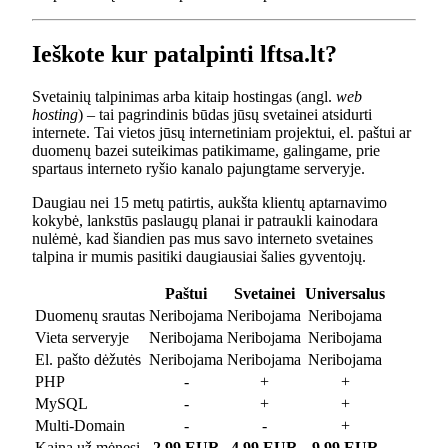
Ieškote kur patalpinti lftsa.lt?
Svetainių talpinimas arba kitaip hostingas (angl.
web
hosting
) – tai pagrindinis būdas jūsų svetainei atsidurti
internete. Tai vietos jūsų internetiniam projektui, el. paštui ar
duomenų bazei suteikimas patikimame, galingame, prie
spartaus interneto ryšio kanalo pajungtame serveryje.
Daugiau nei 15 metų patirtis, aukšta klientų aptarnavimo
kokybė, lankstūs paslaugų planai ir patraukli kainodara
nulėmė, kad šiandien pas mus savo interneto svetaines
talpina ir mumis pasitiki daugiausiai šalies gyventojų.
Paštui
Svetainei
Universalus
Duomenų srautas
Neribojama
Neribojama
Neribojama
Vieta serveryje
Neribojama
Neribojama
Neribojama
El. pašto dėžutės
Neribojama
Neribojama
Neribojama
PHP
-
+
+
MySQL
-
+
+
Multi-Domain
-
-
+
Kaina už mėnesį
2.99 EUR
4.99 EUR
9.99 EUR