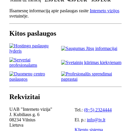
Išsamesnę informaciją apie paslaugas rasite
Interneto vizijos
svetainėje.
Kitos paslaugos
Rekvizitai
UAB "Interneto vizija"
Tel.:
(8~5) 2324444
J. Kubiliaus g. 6
08234 Vilnius
El. p.:
info@iv.lt
Lietuva
Klientų sistema