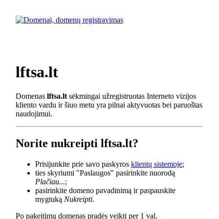
lftsa.lt
Domenas
lftsa.lt
sėkmingai užregistruotas Interneto vizijos
kliento vardu ir šiuo metu yra pilnai aktyvuotas bei paruoštas
naudojimui.
Norite nukreipti lftsa.lt?
Prisijunkite prie savo paskyros
klientų sistemoje
;
ties skyriumi "Paslaugos" pasirinkite nuorodą
Plačiau...
;
pasirinkite domeno pavadinimą ir paspauskite
mygtuką
Nukreipti
.
Po pakeitimų domenas pradės veikti per 1 val.