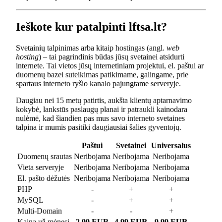
Ieškote kur patalpinti lftsa.lt?
Svetainių talpinimas arba kitaip hostingas (angl.
web
hosting
) – tai pagrindinis būdas jūsų svetainei atsidurti
internete. Tai vietos jūsų internetiniam projektui, el. paštui ar
duomenų bazei suteikimas patikimame, galingame, prie
spartaus interneto ryšio kanalo pajungtame serveryje.
Daugiau nei 15 metų patirtis, aukšta klientų aptarnavimo
kokybė, lankstūs paslaugų planai ir patraukli kainodara
nulėmė, kad šiandien pas mus savo interneto svetaines
talpina ir mumis pasitiki daugiausiai šalies gyventojų.
Paštui
Svetainei
Universalus
Duomenų srautas
Neribojama
Neribojama
Neribojama
Vieta serveryje
Neribojama
Neribojama
Neribojama
El. pašto dėžutės
Neribojama
Neribojama
Neribojama
PHP
-
+
+
MySQL
-
+
+
Multi-Domain
-
-
+
Kaina už mėnesį
2.99 EUR
4.99 EUR
9.99 EUR