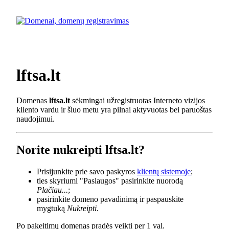
lftsa.lt
Domenas
lftsa.lt
sėkmingai užregistruotas Interneto vizijos
kliento vardu ir šiuo metu yra pilnai aktyvuotas bei paruoštas
naudojimui.
Norite nukreipti lftsa.lt?
Prisijunkite prie savo paskyros
klientų sistemoje
;
ties skyriumi "Paslaugos" pasirinkite nuorodą
Plačiau...
;
pasirinkite domeno pavadinimą ir paspauskite
mygtuką
Nukreipti
.
Po pakeitimų domenas pradės veikti per 1 val.