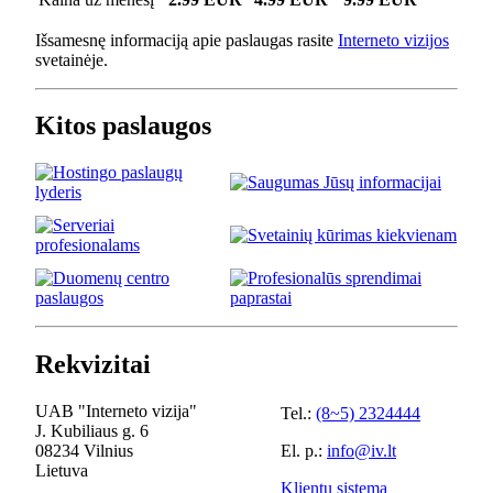
Išsamesnę informaciją apie paslaugas rasite
Interneto vizijos
svetainėje.
Kitos paslaugos
Rekvizitai
UAB "Interneto vizija"
Tel.:
(8~5) 2324444
J. Kubiliaus g. 6
08234 Vilnius
El. p.:
info@iv.lt
Lietuva
Klientų sistema