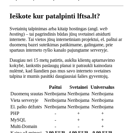
Ieškote kur patalpinti lftsa.lt?
Svetainių talpinimas arba kitaip hostingas (angl.
web
hosting
) – tai pagrindinis būdas jūsų svetainei atsidurti
internete. Tai vietos jūsų internetiniam projektui, el. paštui ar
duomenų bazei suteikimas patikimame, galingame, prie
spartaus interneto ryšio kanalo pajungtame serveryje.
Daugiau nei 15 metų patirtis, aukšta klientų aptarnavimo
kokybė, lankstūs paslaugų planai ir patraukli kainodara
nulėmė, kad šiandien pas mus savo interneto svetaines
talpina ir mumis pasitiki daugiausiai šalies gyventojų.
Paštui
Svetainei
Universalus
Duomenų srautas
Neribojama
Neribojama
Neribojama
Vieta serveryje
Neribojama
Neribojama
Neribojama
El. pašto dėžutės
Neribojama
Neribojama
Neribojama
PHP
-
+
+
MySQL
-
+
+
Multi-Domain
-
-
+
Kaina už mėnesį
2.99 EUR
4.99 EUR
9.99 EUR