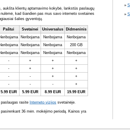
S
s, aukšta klientų aptarnavimo kokybė, lankstūs paslaugų
ra nulėmė, kad šiandien pas mus savo interneto svetaines
S
ugiausiai šalies gyventojų.
Paštui
Svetainei
Universalus
Didmeninis
Neribojama
Neribojama
Neribojama
Neribojama
Neribojama
Neribojama
Neribojama
200 GB
Neribojama
Neribojama
Neribojama
Neribojama
-
+
+
+
-
+
+
+
-
-
+
+
-
-
-
+
5.99 EUR
5.99 EUR
8.99 EUR
19.99 EUR
 paslaugas rasite
Interneto vizijos
svetainėje.
 pasirenkant 36 mėn. mokėjimo periodą. Kainos yra