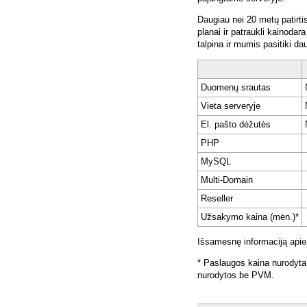
Daugiau nei 20 metų patirti
planai ir patraukli kainoda
talpina ir mumis pasitiki da
Duomenų srautas
Vieta serveryje
El. pašto dėžutės
PHP
MySQL
Multi-Domain
Reseller
Užsakymo kaina (mėn.)*
Išsamesnę informaciją apie
* Paslaugos kaina nurodyta
nurodytos be PVM.