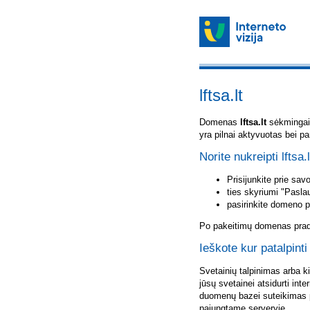
lftsa.lt
Domenas
lftsa.lt
sėkmingai u
yra pilnai aktyvuotas bei p
Norite nukreipti lftsa.
Prisijunkite prie sa
ties skyriumi "Pasla
pasirinkite domeno 
Po pakeitimų domenas pradė
Ieškote kur patalpinti 
Svetainių talpinimas arba k
jūsų svetainei atsidurti inte
duomenų bazei suteikimas p
pajungtame serveryje.