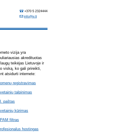
erneto vizija yra
uliariausias akredituotas
laugų teikėjas Lietuvoje ir
lo viską, ko gali prireikti,
int atsidurti internete:
omenų registravimas
vetainių talpinimas
l. paštas
vetainių kūrimas
PAM filtras
rofesionalus hostingas