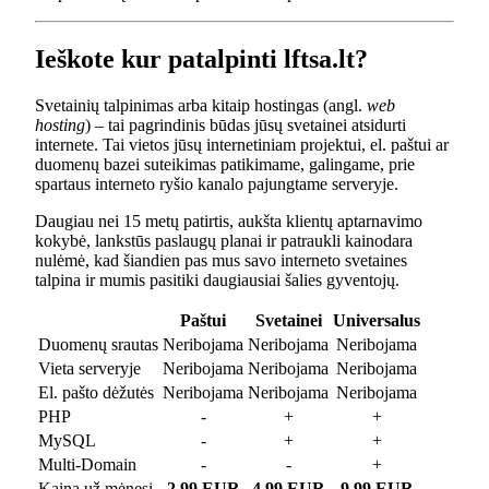
Ieškote kur patalpinti lftsa.lt?
Svetainių talpinimas arba kitaip hostingas (angl.
web
hosting
) – tai pagrindinis būdas jūsų svetainei atsidurti
internete. Tai vietos jūsų internetiniam projektui, el. paštui ar
duomenų bazei suteikimas patikimame, galingame, prie
spartaus interneto ryšio kanalo pajungtame serveryje.
Daugiau nei 15 metų patirtis, aukšta klientų aptarnavimo
kokybė, lankstūs paslaugų planai ir patraukli kainodara
nulėmė, kad šiandien pas mus savo interneto svetaines
talpina ir mumis pasitiki daugiausiai šalies gyventojų.
Paštui
Svetainei
Universalus
Duomenų srautas
Neribojama
Neribojama
Neribojama
Vieta serveryje
Neribojama
Neribojama
Neribojama
El. pašto dėžutės
Neribojama
Neribojama
Neribojama
PHP
-
+
+
MySQL
-
+
+
Multi-Domain
-
-
+
Kaina už mėnesį
2.99 EUR
4.99 EUR
9.99 EUR