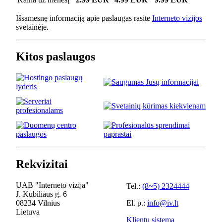
Išsamesnę informaciją apie paslaugas rasite
Interneto vizijos
svetainėje.
Kitos paslaugos
Rekvizitai
UAB "Interneto vizija"
Tel.:
(8~5) 2324444
J. Kubiliaus g. 6
08234 Vilnius
El. p.:
info@iv.lt
Lietuva
Klientų sistema