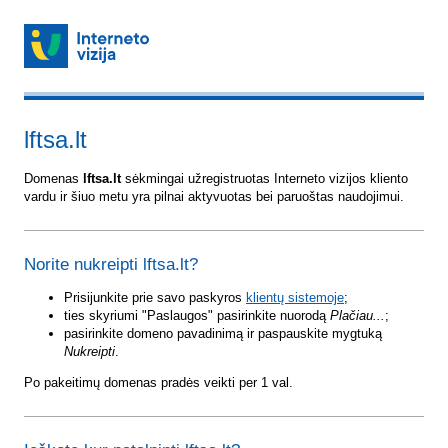
lftsa.lt
Domenas
lftsa.lt
sėkmingai užregistruotas Interneto vizijos kliento
vardu ir šiuo metu yra pilnai aktyvuotas bei paruoštas naudojimui.
Norite nukreipti lftsa.lt?
Prisijunkite prie savo paskyros
klientų sistemoje
;
ties skyriumi "Paslaugos" pasirinkite nuorodą
Plačiau...
;
pasirinkite domeno pavadinimą ir paspauskite mygtuką
Nukreipti
.
Po pakeitimų domenas pradės veikti per 1 val.