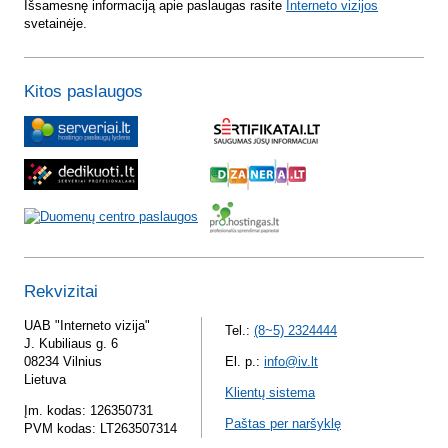
Išsamesnę informaciją apie paslaugas rasite
Interneto vizijos
svetainėje.
Kitos paslaugos
Rekvizitai
UAB "Interneto vizija"
Tel.:
(8~5) 2324444
J. Kubiliaus g. 6
08234 Vilnius
El. p.:
info@iv.lt
Lietuva
Klientų sistema
Įm. kodas: 126350731
Paštas per naršyklę
PVM kodas: LT263507314