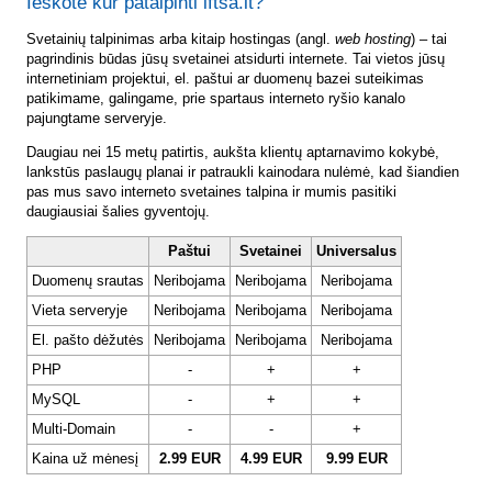
Ieškote kur patalpinti lftsa.lt?
Svetainių talpinimas arba kitaip hostingas (angl.
web hosting
) – tai
pagrindinis būdas jūsų svetainei atsidurti internete. Tai vietos jūsų
internetiniam projektui, el. paštui ar duomenų bazei suteikimas
patikimame, galingame, prie spartaus interneto ryšio kanalo
pajungtame serveryje.
Daugiau nei 15 metų patirtis, aukšta klientų aptarnavimo kokybė,
lankstūs paslaugų planai ir patraukli kainodara nulėmė, kad šiandien
pas mus savo interneto svetaines talpina ir mumis pasitiki
daugiausiai šalies gyventojų.
Paštui
Svetainei
Universalus
Duomenų srautas
Neribojama
Neribojama
Neribojama
Vieta serveryje
Neribojama
Neribojama
Neribojama
El. pašto dėžutės
Neribojama
Neribojama
Neribojama
PHP
-
+
+
MySQL
-
+
+
Multi-Domain
-
-
+
Kaina už mėnesį
2.99 EUR
4.99 EUR
9.99 EUR