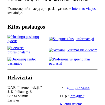
Išsamesnę informaciją apie paslaugas rasite
Interneto vizijos
svetainėje.
Kitos paslaugos
Rekvizitai
UAB "Interneto vizija"
Tel.:
(8~5) 2324444
J. Kubiliaus g. 6
08234 Vilnius
El. p.:
info@iv.lt
Lietuva
Klientų sistema