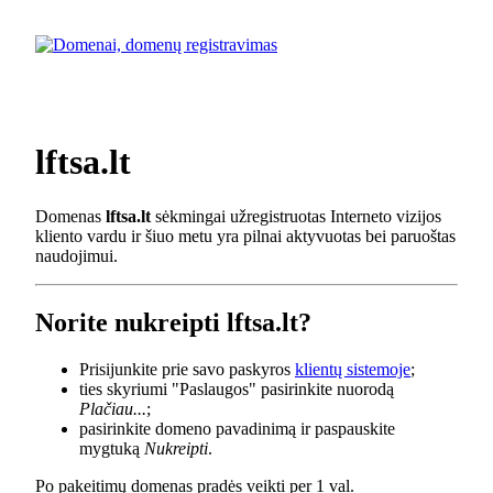
lftsa.lt
Domenas
lftsa.lt
sėkmingai užregistruotas Interneto vizijos
kliento vardu ir šiuo metu yra pilnai aktyvuotas bei paruoštas
naudojimui.
Norite nukreipti lftsa.lt?
Prisijunkite prie savo paskyros
klientų sistemoje
;
ties skyriumi "Paslaugos" pasirinkite nuorodą
Plačiau...
;
pasirinkite domeno pavadinimą ir paspauskite
mygtuką
Nukreipti
.
Po pakeitimų domenas pradės veikti per 1 val.