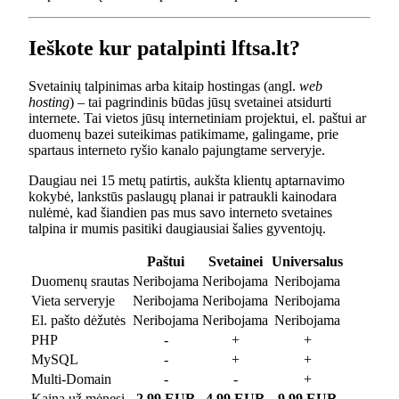
Ieškote kur patalpinti lftsa.lt?
Svetainių talpinimas arba kitaip hostingas (angl.
web
hosting
) – tai pagrindinis būdas jūsų svetainei atsidurti
internete. Tai vietos jūsų internetiniam projektui, el. paštui ar
duomenų bazei suteikimas patikimame, galingame, prie
spartaus interneto ryšio kanalo pajungtame serveryje.
Daugiau nei 15 metų patirtis, aukšta klientų aptarnavimo
kokybė, lankstūs paslaugų planai ir patraukli kainodara
nulėmė, kad šiandien pas mus savo interneto svetaines
talpina ir mumis pasitiki daugiausiai šalies gyventojų.
Paštui
Svetainei
Universalus
Duomenų srautas
Neribojama
Neribojama
Neribojama
Vieta serveryje
Neribojama
Neribojama
Neribojama
El. pašto dėžutės
Neribojama
Neribojama
Neribojama
PHP
-
+
+
MySQL
-
+
+
Multi-Domain
-
-
+
Kaina už mėnesį
2.99 EUR
4.99 EUR
9.99 EUR