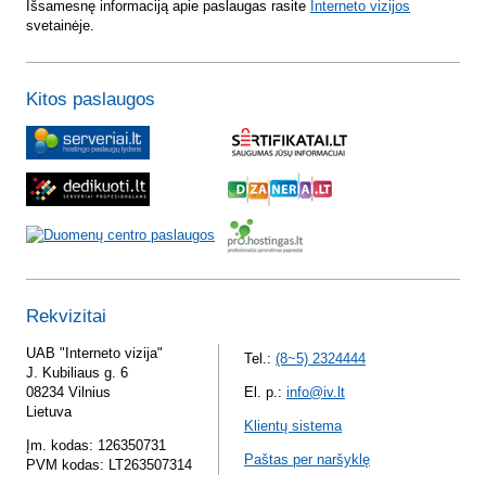
Išsamesnę informaciją apie paslaugas rasite
Interneto vizijos
svetainėje.
Kitos paslaugos
Rekvizitai
UAB "Interneto vizija"
Tel.:
(8~5) 2324444
J. Kubiliaus g. 6
08234 Vilnius
El. p.:
info@iv.lt
Lietuva
Klientų sistema
Įm. kodas: 126350731
Paštas per naršyklę
PVM kodas: LT263507314