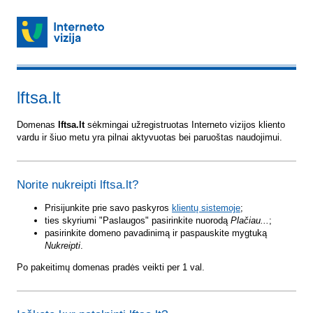
lftsa.lt
Domenas
lftsa.lt
sėkmingai užregistruotas Interneto vizijos kliento
vardu ir šiuo metu yra pilnai aktyvuotas bei paruoštas naudojimui.
Norite nukreipti lftsa.lt?
Prisijunkite prie savo paskyros
klientų sistemoje
;
ties skyriumi "Paslaugos" pasirinkite nuorodą
Plačiau...
;
pasirinkite domeno pavadinimą ir paspauskite mygtuką
Nukreipti
.
Po pakeitimų domenas pradės veikti per 1 val.