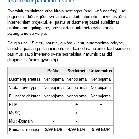
Ieškote kur patalpinti lftsa.lt?
Svetainių talpinimas arba kitaip hostingas (angl.
web hosting
) – tai
pagrindinis būdas jūsų svetainei atsidurti internete. Tai vietos jūsų
internetiniam projektui, el. paštui ar duomenų bazei suteikimas
patikimame, galingame, prie spartaus interneto ryšio kanalo
pajungtame serveryje.
Daugiau nei 15 metų patirtis, aukšta klientų aptarnavimo kokybė,
lankstūs paslaugų planai ir patraukli kainodara nulėmė, kad šiandien
pas mus savo interneto svetaines talpina ir mumis pasitiki
daugiausiai šalies gyventojų.
Paštui
Svetainei
Universalus
Duomenų srautas
Neribojama
Neribojama
Neribojama
Vieta serveryje
Neribojama
Neribojama
Neribojama
El. pašto dėžutės
Neribojama
Neribojama
Neribojama
PHP
-
+
+
MySQL
-
+
+
Multi-Domain
-
-
+
Kaina už mėnesį
2.99 EUR
4.99 EUR
9.99 EUR