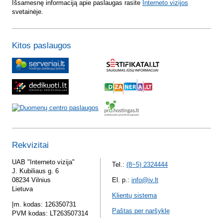
Išsamesnę informaciją apie paslaugas rasite
Interneto vizijos
svetainėje.
Kitos paslaugos
Rekvizitai
UAB "Interneto vizija"
Tel.:
(8~5) 2324444
J. Kubiliaus g. 6
08234 Vilnius
El. p.:
info@iv.lt
Lietuva
Klientų sistema
Įm. kodas: 126350731
Paštas per naršyklę
PVM kodas: LT263507314