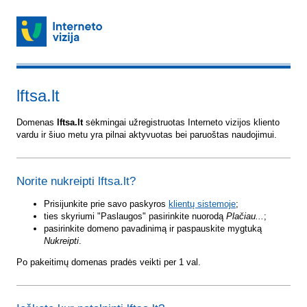
lftsa.lt
Domenas
lftsa.lt
sėkmingai užregistruotas Interneto vizijos kliento
vardu ir šiuo metu yra pilnai aktyvuotas bei paruoštas naudojimui.
Norite nukreipti lftsa.lt?
Prisijunkite prie savo paskyros
klientų sistemoje
;
ties skyriumi "Paslaugos" pasirinkite nuorodą
Plačiau...
;
pasirinkite domeno pavadinimą ir paspauskite mygtuką
Nukreipti
.
Po pakeitimų domenas pradės veikti per 1 val.