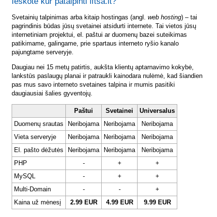
Ieškote kur patalpinti lftsa.lt?
Svetainių talpinimas arba kitaip hostingas (angl.
web hosting
) – tai
pagrindinis būdas jūsų svetainei atsidurti internete. Tai vietos jūsų
internetiniam projektui, el. paštui ar duomenų bazei suteikimas
patikimame, galingame, prie spartaus interneto ryšio kanalo
pajungtame serveryje.
Daugiau nei 15 metų patirtis, aukšta klientų aptarnavimo kokybė,
lankstūs paslaugų planai ir patraukli kainodara nulėmė, kad šiandien
pas mus savo interneto svetaines talpina ir mumis pasitiki
daugiausiai šalies gyventojų.
Paštui
Svetainei
Universalus
Duomenų srautas
Neribojama
Neribojama
Neribojama
Vieta serveryje
Neribojama
Neribojama
Neribojama
El. pašto dėžutės
Neribojama
Neribojama
Neribojama
PHP
-
+
+
MySQL
-
+
+
Multi-Domain
-
-
+
Kaina už mėnesį
2.99 EUR
4.99 EUR
9.99 EUR