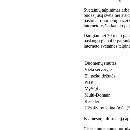
Svetainių talpinimas arba
būdas jūsų svetainei atsidu
paštui ar duomenų bazei 
interneto ryšio kanalo pa
Daugiau nei 20 metų patir
paslaugų planai ir patra
interneto svetaines talpin
Duomenų srautas
Vieta serveryje
El. pašto dėžutės
PHP
MySQL
Multi-Domain
Reseller
Užsakymo kaina (mėn.)
Išsamesnę informaciją api
* Paslaugos kaina nurody