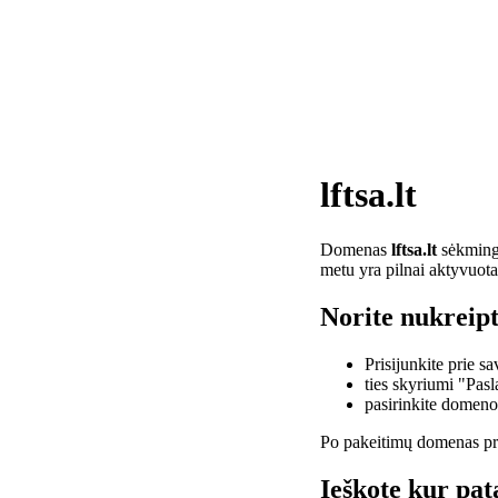
lftsa.lt
Domenas
lftsa.lt
sėkminga
metu yra pilnai aktyvuota
Norite nukreipti
Prisijunkite prie 
ties skyriumi "Pas
pasirinkite domen
Po pakeitimų domenas pra
Ieškote kur pata