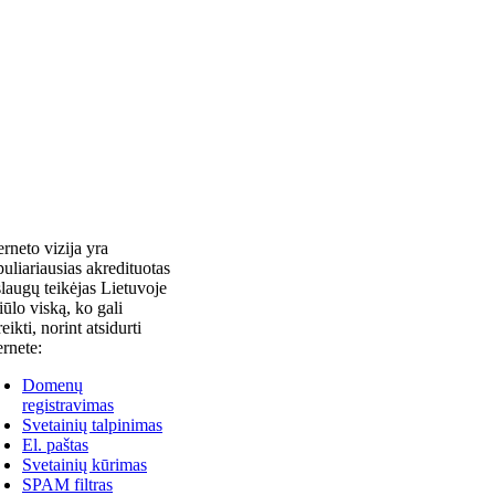
erneto vizija yra
uliariausias akredituotas
laugų teikėjas Lietuvoje
siūlo viską, ko gali
reikti, norint atsidurti
ernete:
Domenų
registravimas
Svetainių talpinimas
El. paštas
Svetainių kūrimas
SPAM filtras