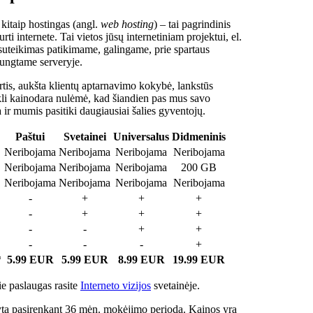
 kitaip hostingas (angl.
web hosting
) – tai pagrindinis
rti internete. Tai vietos jūsų internetiniam projektui, el.
suteikimas patikimame, galingame, prie spartaus
jungtame serveryje.
tis, aukšta klientų aptarnavimo kokybė, lankstūs
ukli kainodara nulėmė, kad šiandien pas mus savo
a ir mumis pasitiki daugiausiai šalies gyventojų.
Paštui
Svetainei
Universalus
Didmeninis
Neribojama
Neribojama
Neribojama
Neribojama
Neribojama
Neribojama
Neribojama
200 GB
Neribojama
Neribojama
Neribojama
Neribojama
-
+
+
+
-
+
+
+
-
-
+
+
-
-
-
+
*
5.99 EUR
5.99 EUR
8.99 EUR
19.99 EUR
e paslaugas rasite
Interneto vizijos
svetainėje.
ta pasirenkant 36 mėn. mokėjimo periodą. Kainos yra