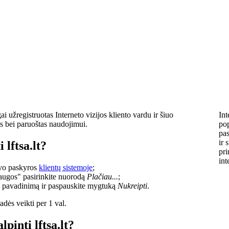
i užregistruotas Interneto vizijos kliento vardu ir šiuo
Int
s bei paruoštas naudojimui.
pop
pas
ir 
 lftsa.lt?
pri
int
savo paskyros
klientų sistemoje
;
laugos" pasirinkite nuorodą
Plačiau...
;
o pavadinimą ir paspauskite mygtuką
Nukreipti
.
dės veikti per 1 val.
lpinti lftsa.lt?