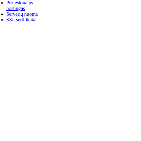
Profesionalus
hostingas
Serverių nuoma
SSL sertifikatai