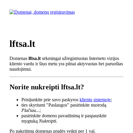
lftsa.lt
Domenas
lftsa.lt
sėkmingai užregistruotas Interneto vizijos
kliento vardu ir šiuo metu yra pilnai aktyvuotas bei paruoštas
naudojimui.
Norite nukreipti lftsa.lt?
Prisijunkite prie savo paskyros
klientų sistemoje
;
ties skyriumi "Paslaugos" pasirinkite nuorodą
Plačiau...
;
pasirinkite domeno pavadinimą ir paspauskite
mygtuką
Nukreipti
.
Po pakeitimų domenas pradės veikti per 1 val.