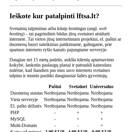
Ieškote kur patalpinti lftsa.lt?
Svetainių talpinimas arba kitaip hostingas (angl.
web
hosting
) – tai pagrindinis būdas jūsų svetainei atsidurti
internete. Tai vietos jūsų internetiniam projektui, el. paštui ar
duomenų bazei suteikimas patikimame, galingame, prie
spartaus interneto ryšio kanalo pajungtame serveryje.
Daugiau nei 15 metų patirtis, aukšta klientų aptarnavimo
kokybė, lankstūs paslaugų planai ir patraukli kainodara
nulėmė, kad šiandien pas mus savo interneto svetaines
talpina ir mumis pasitiki daugiausiai šalies gyventojų.
Paštui
Svetainei
Universalus
Duomenų srautas
Neribojama
Neribojama
Neribojama
Vieta serveryje
Neribojama
Neribojama
Neribojama
El. pašto dėžutės
Neribojama
Neribojama
Neribojama
PHP
-
+
+
MySQL
-
+
+
Multi-Domain
-
-
+
Kaina už mėnesį
2.99 EUR
4.99 EUR
9.99 EUR