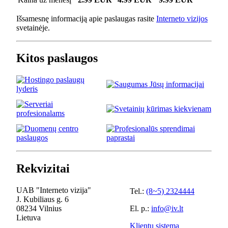
Išsamesnę informaciją apie paslaugas rasite
Interneto vizijos
svetainėje.
Kitos paslaugos
Rekvizitai
UAB "Interneto vizija"
Tel.:
(8~5) 2324444
J. Kubiliaus g. 6
08234 Vilnius
El. p.:
info@iv.lt
Lietuva
Klientų sistema