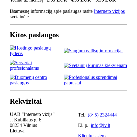
Išsamesnę informaciją apie paslaugas rasite
Interneto vizijos
svetainėje.
Kitos paslaugos
Rekvizitai
UAB "Interneto vizija"
Tel.:
(8~5) 2324444
J. Kubiliaus g. 6
08234 Vilnius
El. p.:
info@iv.lt
Lietuva
Klientų sistema