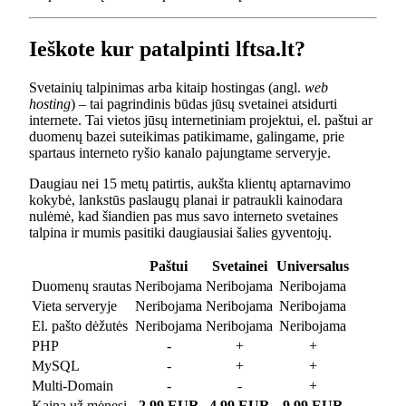
Ieškote kur patalpinti lftsa.lt?
Svetainių talpinimas arba kitaip hostingas (angl.
web
hosting
) – tai pagrindinis būdas jūsų svetainei atsidurti
internete. Tai vietos jūsų internetiniam projektui, el. paštui ar
duomenų bazei suteikimas patikimame, galingame, prie
spartaus interneto ryšio kanalo pajungtame serveryje.
Daugiau nei 15 metų patirtis, aukšta klientų aptarnavimo
kokybė, lankstūs paslaugų planai ir patraukli kainodara
nulėmė, kad šiandien pas mus savo interneto svetaines
talpina ir mumis pasitiki daugiausiai šalies gyventojų.
Paštui
Svetainei
Universalus
Duomenų srautas
Neribojama
Neribojama
Neribojama
Vieta serveryje
Neribojama
Neribojama
Neribojama
El. pašto dėžutės
Neribojama
Neribojama
Neribojama
PHP
-
+
+
MySQL
-
+
+
Multi-Domain
-
-
+
Kaina už mėnesį
2.99 EUR
4.99 EUR
9.99 EUR