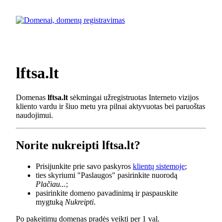
lftsa.lt
Domenas
lftsa.lt
sėkmingai užregistruotas Interneto vizijos
kliento vardu ir šiuo metu yra pilnai aktyvuotas bei paruoštas
naudojimui.
Norite nukreipti lftsa.lt?
Prisijunkite prie savo paskyros
klientų sistemoje
;
ties skyriumi "Paslaugos" pasirinkite nuorodą
Plačiau...
;
pasirinkite domeno pavadinimą ir paspauskite
mygtuką
Nukreipti
.
Po pakeitimų domenas pradės veikti per 1 val.