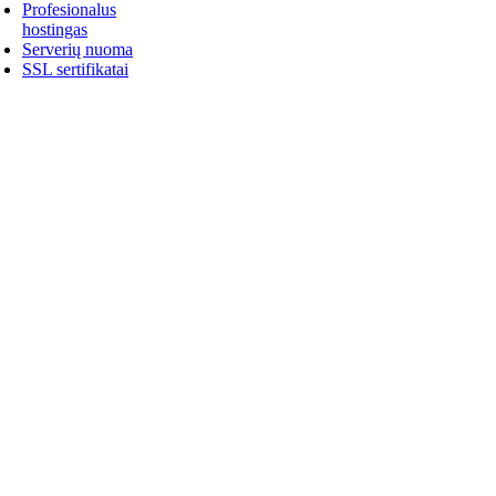
Profesionalus
hostingas
Serverių nuoma
SSL sertifikatai