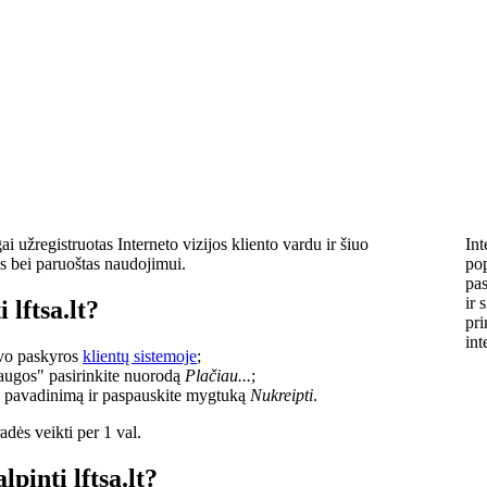
i užregistruotas Interneto vizijos kliento vardu ir šiuo
Int
s bei paruoštas naudojimui.
pop
pas
ir 
 lftsa.lt?
pri
int
savo paskyros
klientų sistemoje
;
laugos" pasirinkite nuorodą
Plačiau...
;
o pavadinimą ir paspauskite mygtuką
Nukreipti
.
dės veikti per 1 val.
lpinti lftsa.lt?