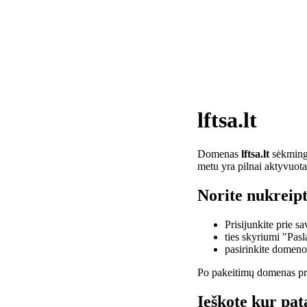
lftsa.lt
Domenas
lftsa.lt
sėkminga
metu yra pilnai aktyvuota
Norite nukreipti
Prisijunkite prie 
ties skyriumi "Pas
pasirinkite domen
Po pakeitimų domenas pra
Ieškote kur pata