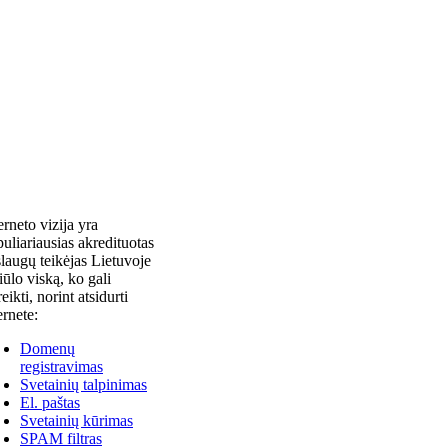
erneto vizija yra
uliariausias akredituotas
laugų teikėjas Lietuvoje
siūlo viską, ko gali
reikti, norint atsidurti
ernete:
Domenų
registravimas
Svetainių talpinimas
El. paštas
Svetainių kūrimas
SPAM filtras