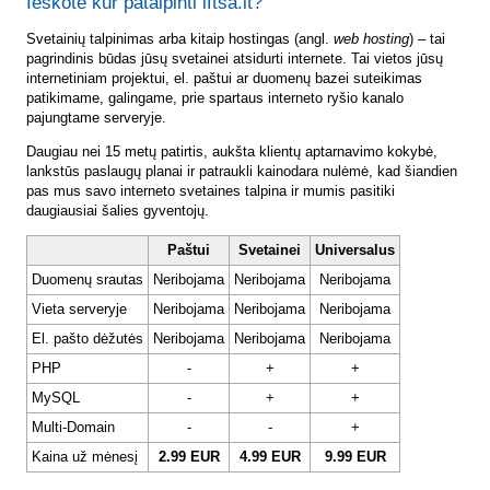
Ieškote kur patalpinti lftsa.lt?
Svetainių talpinimas arba kitaip hostingas (angl.
web hosting
) – tai
pagrindinis būdas jūsų svetainei atsidurti internete. Tai vietos jūsų
internetiniam projektui, el. paštui ar duomenų bazei suteikimas
patikimame, galingame, prie spartaus interneto ryšio kanalo
pajungtame serveryje.
Daugiau nei 15 metų patirtis, aukšta klientų aptarnavimo kokybė,
lankstūs paslaugų planai ir patraukli kainodara nulėmė, kad šiandien
pas mus savo interneto svetaines talpina ir mumis pasitiki
daugiausiai šalies gyventojų.
Paštui
Svetainei
Universalus
Duomenų srautas
Neribojama
Neribojama
Neribojama
Vieta serveryje
Neribojama
Neribojama
Neribojama
El. pašto dėžutės
Neribojama
Neribojama
Neribojama
PHP
-
+
+
MySQL
-
+
+
Multi-Domain
-
-
+
Kaina už mėnesį
2.99 EUR
4.99 EUR
9.99 EUR