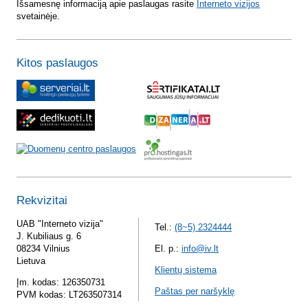
Išsamesnę informaciją apie paslaugas rasite
Interneto vizijos
svetainėje.
Kitos paslaugos
Rekvizitai
UAB "Interneto vizija"
Tel.:
(8~5) 2324444
J. Kubiliaus g. 6
08234 Vilnius
El. p.:
info@iv.lt
Lietuva
Klientų sistema
Įm. kodas: 126350731
Paštas per naršyklę
PVM kodas: LT263507314