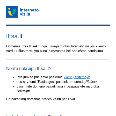
lftsa.lt
Domenas
lftsa.lt
sėkmingai užregistruotas Interneto vizijos kliento
vardu ir šiuo metu yra pilnai aktyvuotas bei paruoštas naudojimui.
Norite nukreipti lftsa.lt?
Prisijunkite prie savo paskyros
klientų sistemoje
;
ties skyriumi "Paslaugos" pasirinkite nuorodą
Plačiau...
;
pasirinkite domeno pavadinimą ir paspauskite mygtuką
Nukreipti
.
Po pakeitimų domenas pradės veikti per 1 val.