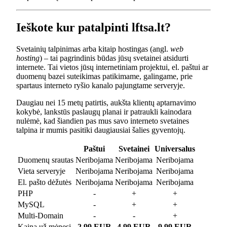
Ieškote kur patalpinti lftsa.lt?
Svetainių talpinimas arba kitaip hostingas (angl.
web
hosting
) – tai pagrindinis būdas jūsų svetainei atsidurti
internete. Tai vietos jūsų internetiniam projektui, el. paštui ar
duomenų bazei suteikimas patikimame, galingame, prie
spartaus interneto ryšio kanalo pajungtame serveryje.
Daugiau nei 15 metų patirtis, aukšta klientų aptarnavimo
kokybė, lankstūs paslaugų planai ir patraukli kainodara
nulėmė, kad šiandien pas mus savo interneto svetaines
talpina ir mumis pasitiki daugiausiai šalies gyventojų.
Paštui
Svetainei
Universalus
Duomenų srautas
Neribojama
Neribojama
Neribojama
Vieta serveryje
Neribojama
Neribojama
Neribojama
El. pašto dėžutės
Neribojama
Neribojama
Neribojama
PHP
-
+
+
MySQL
-
+
+
Multi-Domain
-
-
+
Kaina už mėnesį
2.99 EUR
4.99 EUR
9.99 EUR