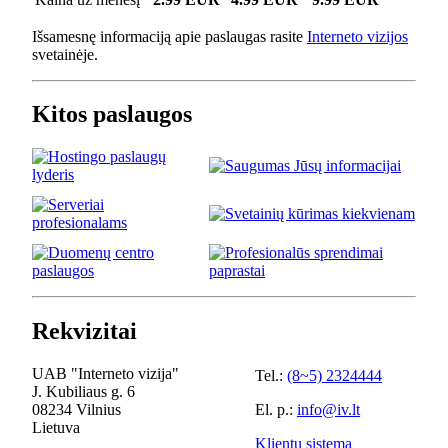
Išsamesnę informaciją apie paslaugas rasite
Interneto vizijos
svetainėje.
Kitos paslaugos
Rekvizitai
UAB "Interneto vizija"
Tel.:
(8~5) 2324444
J. Kubiliaus g. 6
08234 Vilnius
El. p.:
info@iv.lt
Lietuva
Klientų sistema