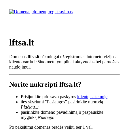
lftsa.lt
Domenas
lftsa.lt
sėkmingai užregistruotas Interneto vizijos
kliento vardu ir šiuo metu yra pilnai aktyvuotas bei paruoštas
naudojimui.
Norite nukreipti lftsa.lt?
Prisijunkite prie savo paskyros
klientų sistemoje
;
ties skyriumi "Paslaugos" pasirinkite nuorodą
Plačiau...
;
pasirinkite domeno pavadinimą ir paspauskite
mygtuką
Nukreipti
.
Po pakeitimų domenas pradės veikti per 1 val.