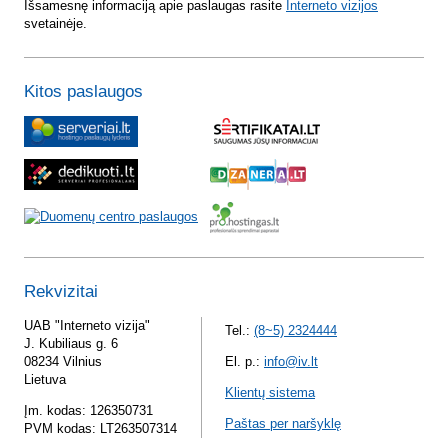
Išsamesnę informaciją apie paslaugas rasite
Interneto vizijos
svetainėje.
Kitos paslaugos
Rekvizitai
UAB "Interneto vizija"
Tel.:
(8~5) 2324444
J. Kubiliaus g. 6
08234 Vilnius
El. p.:
info@iv.lt
Lietuva
Klientų sistema
Įm. kodas: 126350731
Paštas per naršyklę
PVM kodas: LT263507314