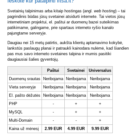
Ieškote kur patalpinti lftsa.lt?
Svetainių talpinimas arba kitaip hostingas (angl.
web hosting
) – tai
pagrindinis būdas jūsų svetainei atsidurti internete. Tai vietos jūsų
internetiniam projektui, el. paštui ar duomenų bazei suteikimas
patikimame, galingame, prie spartaus interneto ryšio kanalo
pajungtame serveryje.
Daugiau nei 15 metų patirtis, aukšta klientų aptarnavimo kokybė,
lankstūs paslaugų planai ir patraukli kainodara nulėmė, kad šiandien
pas mus savo interneto svetaines talpina ir mumis pasitiki
daugiausiai šalies gyventojų.
Paštui
Svetainei
Universalus
Duomenų srautas
Neribojama
Neribojama
Neribojama
Vieta serveryje
Neribojama
Neribojama
Neribojama
El. pašto dėžutės
Neribojama
Neribojama
Neribojama
PHP
-
+
+
MySQL
-
+
+
Multi-Domain
-
-
+
Kaina už mėnesį
2.99 EUR
4.99 EUR
9.99 EUR