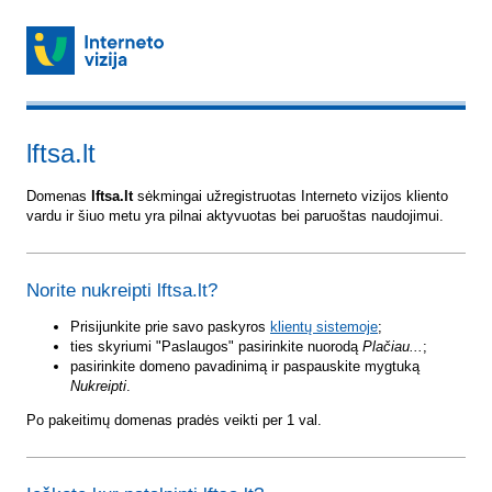
lftsa.lt
Domenas
lftsa.lt
sėkmingai užregistruotas Interneto vizijos kliento
vardu ir šiuo metu yra pilnai aktyvuotas bei paruoštas naudojimui.
Norite nukreipti lftsa.lt?
Prisijunkite prie savo paskyros
klientų sistemoje
;
ties skyriumi "Paslaugos" pasirinkite nuorodą
Plačiau...
;
pasirinkite domeno pavadinimą ir paspauskite mygtuką
Nukreipti
.
Po pakeitimų domenas pradės veikti per 1 val.