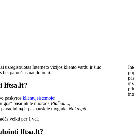
i užregistruotas Interneto vizijos kliento vardu ir šiuo
Int
s bei paruoštas naudojimui.
pop
pas
ir 
 lftsa.lt?
pri
int
savo paskyros
klientų sistemoje
;
laugos" pasirinkite nuorodą
Plačiau...
;
o pavadinimą ir paspauskite mygtuką
Nukreipti
.
dės veikti per 1 val.
lpinti lftsa.lt?