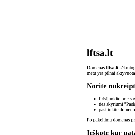
lftsa.lt
Domenas
lftsa.lt
sėkminga
metu yra pilnai aktyvuota
Norite nukreipti
Prisijunkite prie 
ties skyriumi "Pas
pasirinkite domen
Po pakeitimų domenas pra
Ieškote kur pata