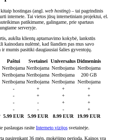
 kitaip hostingas (angl.
web hosting
) – tai pagrindinis
rti internete. Tai vietos jūsų internetiniam projektui, el.
suteikimas patikimame, galingame, prie spartaus
jungtame serveryje.
tis, aukšta klientų aptarnavimo kokybė, lankstūs
ukli kainodara nulėmė, kad šiandien pas mus savo
a ir mumis pasitiki daugiausiai šalies gyventojų.
Paštui
Svetainei
Universalus
Didmeninis
Neribojama
Neribojama
Neribojama
Neribojama
Neribojama
Neribojama
Neribojama
200 GB
Neribojama
Neribojama
Neribojama
Neribojama
-
+
+
+
-
+
+
+
-
-
+
+
-
-
-
+
*
5.99 EUR
5.99 EUR
8.99 EUR
19.99 EUR
e paslaugas rasite
Interneto vizijos
svetainėje.
ta pasirenkant 36 mėn. mokėjimo periodą. Kainos yra