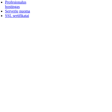
Profesionalus
hostingas
Serverių nuoma
SSL sertifikatai