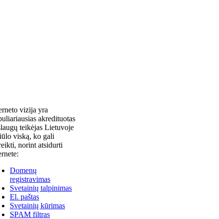
erneto vizija yra
uliariausias akredituotas
laugų teikėjas Lietuvoje
siūlo viską, ko gali
reikti, norint atsidurti
ernete:
Domenų
registravimas
Svetainių talpinimas
El. paštas
Svetainių kūrimas
SPAM filtras