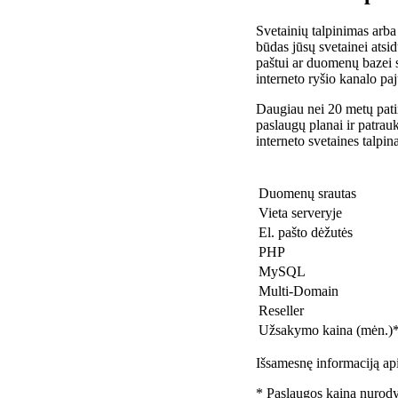
Svetainių talpinimas arba
būdas jūsų svetainei atsidu
paštui ar duomenų bazei 
interneto ryšio kanalo pa
Daugiau nei 20 metų patir
paslaugų planai ir patra
interneto svetaines talpin
Duomenų srautas
Vieta serveryje
El. pašto dėžutės
PHP
MySQL
Multi-Domain
Reseller
Užsakymo kaina (mėn.)
Išsamesnę informaciją api
* Paslaugos kaina nurody