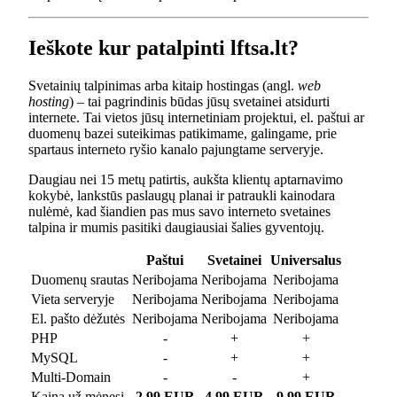
Ieškote kur patalpinti lftsa.lt?
Svetainių talpinimas arba kitaip hostingas (angl.
web
hosting
) – tai pagrindinis būdas jūsų svetainei atsidurti
internete. Tai vietos jūsų internetiniam projektui, el. paštui ar
duomenų bazei suteikimas patikimame, galingame, prie
spartaus interneto ryšio kanalo pajungtame serveryje.
Daugiau nei 15 metų patirtis, aukšta klientų aptarnavimo
kokybė, lankstūs paslaugų planai ir patraukli kainodara
nulėmė, kad šiandien pas mus savo interneto svetaines
talpina ir mumis pasitiki daugiausiai šalies gyventojų.
Paštui
Svetainei
Universalus
Duomenų srautas
Neribojama
Neribojama
Neribojama
Vieta serveryje
Neribojama
Neribojama
Neribojama
El. pašto dėžutės
Neribojama
Neribojama
Neribojama
PHP
-
+
+
MySQL
-
+
+
Multi-Domain
-
-
+
Kaina už mėnesį
2.99 EUR
4.99 EUR
9.99 EUR