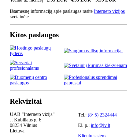
Išsamesnę informaciją apie paslaugas rasite
Interneto vizijos
svetainėje.
Kitos paslaugos
Rekvizitai
UAB "Interneto vizija"
Tel.:
(8~5) 2324444
J. Kubiliaus g. 6
08234 Vilnius
El. p.:
info@iv.lt
Lietuva
Klientų sistema