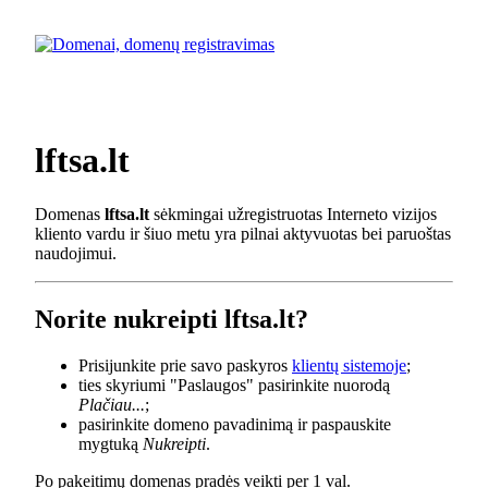
lftsa.lt
Domenas
lftsa.lt
sėkmingai užregistruotas Interneto vizijos
kliento vardu ir šiuo metu yra pilnai aktyvuotas bei paruoštas
naudojimui.
Norite nukreipti lftsa.lt?
Prisijunkite prie savo paskyros
klientų sistemoje
;
ties skyriumi "Paslaugos" pasirinkite nuorodą
Plačiau...
;
pasirinkite domeno pavadinimą ir paspauskite
mygtuką
Nukreipti
.
Po pakeitimų domenas pradės veikti per 1 val.