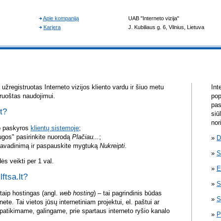
žregistruotas Interneto vizijos kliento vardu ir šiuo metu
Int
aruoštas naudojimui.
pop
pas
lt?
siū
nor
vo paskyros
klientų sistemoje
;
ugos" pasirinkite nuorodą
Plačiau...
;
D
pavadinimą ir paspauskite mygtuką
Nukreipti
.
S
s veikti per 1 val.
E
lftsa.lt?
S
itaip hostingas (angl.
web hosting
) – tai pagrindinis būdas
S
rnete. Tai vietos jūsų internetiniam projektui, el. paštui ar
atikimame, galingame, prie spartaus interneto ryšio kanalo
P