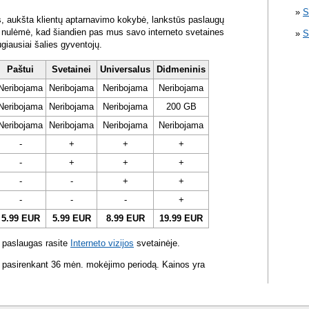
S
s, aukšta klientų aptarnavimo kokybė, lankstūs paslaugų
ra nulėmė, kad šiandien pas mus savo interneto svetaines
S
ugiausiai šalies gyventojų.
Paštui
Svetainei
Universalus
Didmeninis
Neribojama
Neribojama
Neribojama
Neribojama
Neribojama
Neribojama
Neribojama
200 GB
Neribojama
Neribojama
Neribojama
Neribojama
-
+
+
+
-
+
+
+
-
-
+
+
-
-
-
+
5.99 EUR
5.99 EUR
8.99 EUR
19.99 EUR
 paslaugas rasite
Interneto vizijos
svetainėje.
 pasirenkant 36 mėn. mokėjimo periodą. Kainos yra