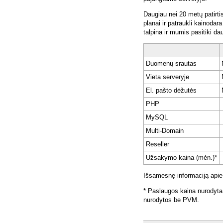
Daugiau nei 20 metų patirti
planai ir patraukli kainoda
talpina ir mumis pasitiki da
Duomenų srautas
Vieta serveryje
El. pašto dėžutės
PHP
MySQL
Multi-Domain
Reseller
Užsakymo kaina (mėn.)*
Išsamesnę informaciją apie
* Paslaugos kaina nurodyta
nurodytos be PVM.