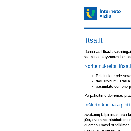
lftsa.lt
Domenas
lftsa.lt
sėkmingai u
yra pilnai aktyvuotas bei p
Norite nukreipti lftsa.
Prisijunkite prie sa
ties skyriumi "Pasla
pasirinkite domeno 
Po pakeitimų domenas pradė
Ieškote kur patalpinti 
Svetainių talpinimas arba k
jūsų svetainei atsidurti inte
duomenų bazei suteikimas p
pajungtame serveryje.