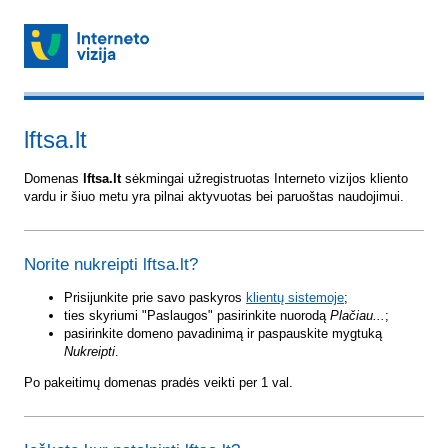
lftsa.lt
Domenas
lftsa.lt
sėkmingai užregistruotas Interneto vizijos kliento
vardu ir šiuo metu yra pilnai aktyvuotas bei paruoštas naudojimui.
Norite nukreipti lftsa.lt?
Prisijunkite prie savo paskyros
klientų sistemoje
;
ties skyriumi "Paslaugos" pasirinkite nuorodą
Plačiau...
;
pasirinkite domeno pavadinimą ir paspauskite mygtuką
Nukreipti
.
Po pakeitimų domenas pradės veikti per 1 val.