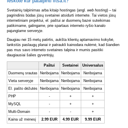
Ieškote kur patalpinti lftsa.lt?
Svetainių talpinimas arba kitaip hostingas (angl.
web hosting
) – tai
pagrindinis būdas jūsų svetainei atsidurti internete. Tai vietos jūsų
internetiniam projektui, el. paštui ar duomenų bazei suteikimas
patikimame, galingame, prie spartaus interneto ryšio kanalo
pajungtame serveryje.
Daugiau nei 15 metų patirtis, aukšta klientų aptarnavimo kokybė,
lankstūs paslaugų planai ir patraukli kainodara nulėmė, kad šiandien
pas mus savo interneto svetaines talpina ir mumis pasitiki
daugiausiai šalies gyventojų.
Paštui
Svetainei
Universalus
Duomenų srautas
Neribojama
Neribojama
Neribojama
Vieta serveryje
Neribojama
Neribojama
Neribojama
El. pašto dėžutės
Neribojama
Neribojama
Neribojama
PHP
-
+
+
MySQL
-
+
+
Multi-Domain
-
-
+
Kaina už mėnesį
2.99 EUR
4.99 EUR
9.99 EUR