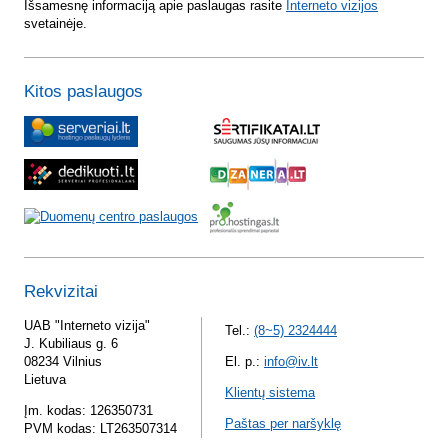
Išsamesnę informaciją apie paslaugas rasite
Interneto vizijos
svetainėje.
Kitos paslaugos
Rekvizitai
UAB "Interneto vizija"
Tel.:
(8~5) 2324444
J. Kubiliaus g. 6
08234 Vilnius
El. p.:
info@iv.lt
Lietuva
Klientų sistema
Įm. kodas: 126350731
Paštas per naršyklę
PVM kodas: LT263507314