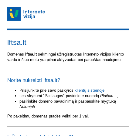
lftsa.lt
Domenas
lftsa.lt
sėkmingai užregistruotas Interneto vizijos kliento
vardu ir šiuo metu yra pilnai aktyvuotas bei paruoštas naudojimui.
Norite nukreipti lftsa.lt?
Prisijunkite prie savo paskyros
klientų sistemoje
;
ties skyriumi "Paslaugos" pasirinkite nuorodą
Plačiau...
;
pasirinkite domeno pavadinimą ir paspauskite mygtuką
Nukreipti
.
Po pakeitimų domenas pradės veikti per 1 val.