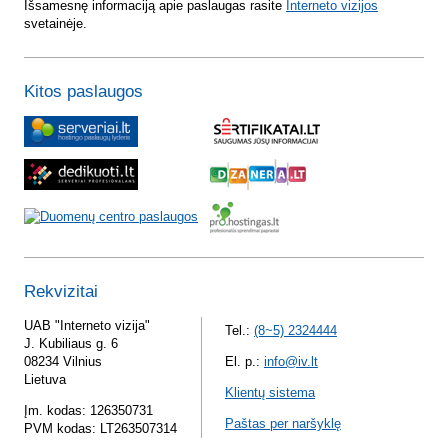
Išsamesnę informaciją apie paslaugas rasite
Interneto vizijos
svetainėje.
Kitos paslaugos
Rekvizitai
UAB "Interneto vizija"
Tel.:
(8~5) 2324444
J. Kubiliaus g. 6
08234 Vilnius
El. p.:
info@iv.lt
Lietuva
Klientų sistema
Įm. kodas: 126350731
Paštas per naršyklę
PVM kodas: LT263507314