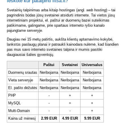
Ieškote kur patalpinti lftsa.lt?
Svetainių talpinimas arba kitaip hostingas (angl.
web hosting
) – tai
pagrindinis būdas jūsų svetainei atsidurti internete. Tai vietos jūsų
internetiniam projektui, el. paštui ar duomenų bazei suteikimas
patikimame, galingame, prie spartaus interneto ryšio kanalo
pajungtame serveryje.
Daugiau nei 15 metų patirtis, aukšta klientų aptarnavimo kokybė,
lankstūs paslaugų planai ir patraukli kainodara nulėmė, kad šiandien
pas mus savo interneto svetaines talpina ir mumis pasitiki
daugiausiai šalies gyventojų.
Paštui
Svetainei
Universalus
Duomenų srautas
Neribojama
Neribojama
Neribojama
Vieta serveryje
Neribojama
Neribojama
Neribojama
El. pašto dėžutės
Neribojama
Neribojama
Neribojama
PHP
-
+
+
MySQL
-
+
+
Multi-Domain
-
-
+
Kaina už mėnesį
2.99 EUR
4.99 EUR
9.99 EUR