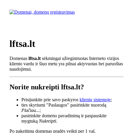
lftsa.lt
Domenas
lftsa.lt
sėkmingai užregistruotas Interneto vizijos
kliento vardu ir šiuo metu yra pilnai aktyvuotas bei paruoštas
naudojimui.
Norite nukreipti lftsa.lt?
Prisijunkite prie savo paskyros
klientų sistemoje
;
ties skyriumi "Paslaugos" pasirinkite nuorodą
Plačiau...
;
pasirinkite domeno pavadinimą ir paspauskite
mygtuką
Nukreipti
.
Po pakeitimų domenas pradės veikti per 1 val.