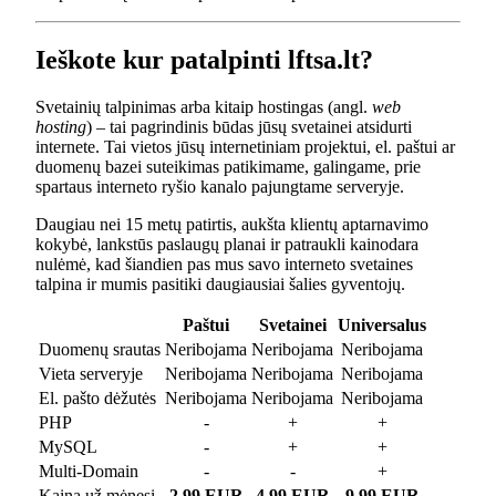
Ieškote kur patalpinti lftsa.lt?
Svetainių talpinimas arba kitaip hostingas (angl.
web
hosting
) – tai pagrindinis būdas jūsų svetainei atsidurti
internete. Tai vietos jūsų internetiniam projektui, el. paštui ar
duomenų bazei suteikimas patikimame, galingame, prie
spartaus interneto ryšio kanalo pajungtame serveryje.
Daugiau nei 15 metų patirtis, aukšta klientų aptarnavimo
kokybė, lankstūs paslaugų planai ir patraukli kainodara
nulėmė, kad šiandien pas mus savo interneto svetaines
talpina ir mumis pasitiki daugiausiai šalies gyventojų.
Paštui
Svetainei
Universalus
Duomenų srautas
Neribojama
Neribojama
Neribojama
Vieta serveryje
Neribojama
Neribojama
Neribojama
El. pašto dėžutės
Neribojama
Neribojama
Neribojama
PHP
-
+
+
MySQL
-
+
+
Multi-Domain
-
-
+
Kaina už mėnesį
2.99 EUR
4.99 EUR
9.99 EUR