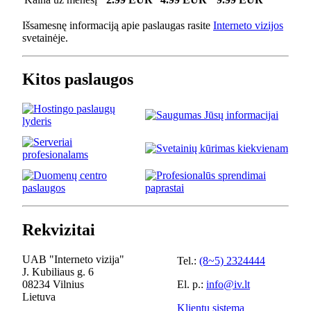
Išsamesnę informaciją apie paslaugas rasite
Interneto vizijos
svetainėje.
Kitos paslaugos
Rekvizitai
UAB "Interneto vizija"
Tel.:
(8~5) 2324444
J. Kubiliaus g. 6
08234 Vilnius
El. p.:
info@iv.lt
Lietuva
Klientų sistema