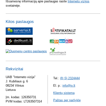
Išsamesnę informaciją apie paslaugas rasite
Interneto vizijos
svetainėje.
Kitos paslaugos
Rekvizitai
UAB "Interneto vizija"
Tel.:
(8~5) 2324444
J. Kubiliaus g. 6
08234 Vilnius
El. p.:
info@iv.lt
Lietuva
Klientų sistema
Įm. kodas: 126350731
Paštas per naršyklę
PVM kodas: LT263507314