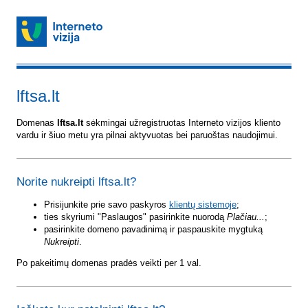
lftsa.lt
Domenas
lftsa.lt
sėkmingai užregistruotas Interneto vizijos kliento
vardu ir šiuo metu yra pilnai aktyvuotas bei paruoštas naudojimui.
Norite nukreipti lftsa.lt?
Prisijunkite prie savo paskyros
klientų sistemoje
;
ties skyriumi "Paslaugos" pasirinkite nuorodą
Plačiau...
;
pasirinkite domeno pavadinimą ir paspauskite mygtuką
Nukreipti
.
Po pakeitimų domenas pradės veikti per 1 val.