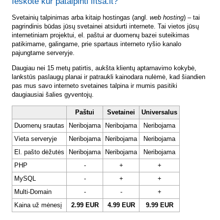
Ieškote kur patalpinti lftsa.lt?
Svetainių talpinimas arba kitaip hostingas (angl.
web hosting
) – tai
pagrindinis būdas jūsų svetainei atsidurti internete. Tai vietos jūsų
internetiniam projektui, el. paštui ar duomenų bazei suteikimas
patikimame, galingame, prie spartaus interneto ryšio kanalo
pajungtame serveryje.
Daugiau nei 15 metų patirtis, aukšta klientų aptarnavimo kokybė,
lankstūs paslaugų planai ir patraukli kainodara nulėmė, kad šiandien
pas mus savo interneto svetaines talpina ir mumis pasitiki
daugiausiai šalies gyventojų.
Paštui
Svetainei
Universalus
Duomenų srautas
Neribojama
Neribojama
Neribojama
Vieta serveryje
Neribojama
Neribojama
Neribojama
El. pašto dėžutės
Neribojama
Neribojama
Neribojama
PHP
-
+
+
MySQL
-
+
+
Multi-Domain
-
-
+
Kaina už mėnesį
2.99 EUR
4.99 EUR
9.99 EUR