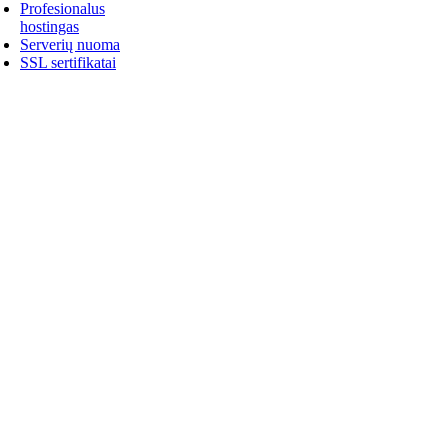
Profesionalus
hostingas
Serverių nuoma
SSL sertifikatai