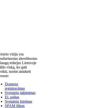
erneto vizija yra
uliariausias akredituotas
laugų teikėjas Lietuvoje
siūlo viską, ko gali
reikti, norint atsidurti
ernete:
Domenų
registravimas
Svetainių talpinimas
El. paštas
Svetainių kūrimas
SPAM filtras