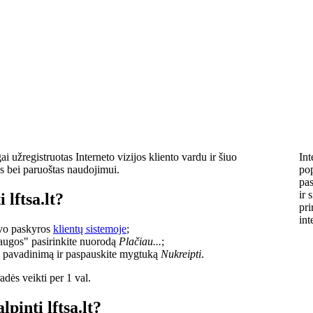
i užregistruotas Interneto vizijos kliento vardu ir šiuo
Int
s bei paruoštas naudojimui.
pop
pas
ir 
 lftsa.lt?
pri
int
savo paskyros
klientų sistemoje
;
laugos" pasirinkite nuorodą
Plačiau...
;
o pavadinimą ir paspauskite mygtuką
Nukreipti
.
dės veikti per 1 val.
lpinti lftsa.lt?