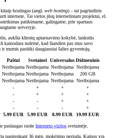
 kitaip hostingas (angl.
web hosting
) – tai pagrindinis
rti internete. Tai vietos jūsų internetiniam projektui, el.
suteikimas patikimame, galingame, prie spartaus
jungtame serveryje.
tis, aukšta klientų aptarnavimo kokybė, lankstūs
ukli kainodara nulėmė, kad šiandien pas mus savo
a ir mumis pasitiki daugiausiai šalies gyventojų.
Paštui
Svetainei
Universalus
Didmeninis
Neribojama
Neribojama
Neribojama
Neribojama
Neribojama
Neribojama
Neribojama
200 GB
Neribojama
Neribojama
Neribojama
Neribojama
-
+
+
+
-
+
+
+
-
-
+
+
-
-
-
+
*
5.99 EUR
5.99 EUR
8.99 EUR
19.99 EUR
e paslaugas rasite
Interneto vizijos
svetainėje.
ta pasirenkant 36 mėn. mokėjimo periodą. Kainos yra