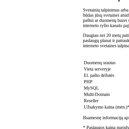
Svetainių talpinimas arba
būdas jūsų svetainei atsidu
paštui ar duomenų bazei 
interneto ryšio kanalo pa
Daugiau nei 20 metų patir
paslaugų planai ir patra
interneto svetaines talpin
Duomenų srautas
Vieta serveryje
El. pašto dėžutės
PHP
MySQL
Multi-Domain
Reseller
Užsakymo kaina (mėn.)
Išsamesnę informaciją api
* Paslaugos kaina nurody