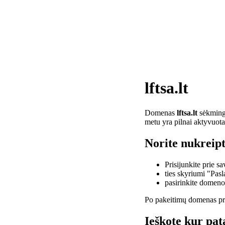
lftsa.lt
Domenas
lftsa.lt
sėkminga
metu yra pilnai aktyvuota
Norite nukreipti
Prisijunkite prie 
ties skyriumi "Pas
pasirinkite domen
Po pakeitimų domenas pra
Ieškote kur pata