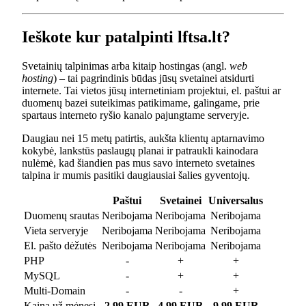
Ieškote kur patalpinti lftsa.lt?
Svetainių talpinimas arba kitaip hostingas (angl.
web
hosting
) – tai pagrindinis būdas jūsų svetainei atsidurti
internete. Tai vietos jūsų internetiniam projektui, el. paštui ar
duomenų bazei suteikimas patikimame, galingame, prie
spartaus interneto ryšio kanalo pajungtame serveryje.
Daugiau nei 15 metų patirtis, aukšta klientų aptarnavimo
kokybė, lankstūs paslaugų planai ir patraukli kainodara
nulėmė, kad šiandien pas mus savo interneto svetaines
talpina ir mumis pasitiki daugiausiai šalies gyventojų.
Paštui
Svetainei
Universalus
Duomenų srautas
Neribojama
Neribojama
Neribojama
Vieta serveryje
Neribojama
Neribojama
Neribojama
El. pašto dėžutės
Neribojama
Neribojama
Neribojama
PHP
-
+
+
MySQL
-
+
+
Multi-Domain
-
-
+
Kaina už mėnesį
2.99 EUR
4.99 EUR
9.99 EUR