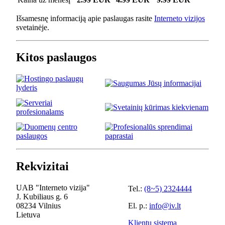
Išsamesnę informaciją apie paslaugas rasite
Interneto vizijos
svetainėje.
Kitos paslaugos
Rekvizitai
UAB "Interneto vizija"
Tel.:
(8~5) 2324444
J. Kubiliaus g. 6
08234 Vilnius
El. p.:
info@iv.lt
Lietuva
Klientų sistema