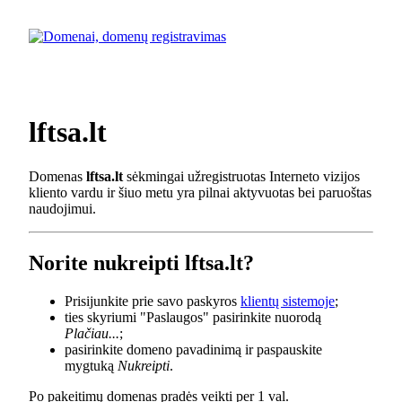
lftsa.lt
Domenas
lftsa.lt
sėkmingai užregistruotas Interneto vizijos
kliento vardu ir šiuo metu yra pilnai aktyvuotas bei paruoštas
naudojimui.
Norite nukreipti lftsa.lt?
Prisijunkite prie savo paskyros
klientų sistemoje
;
ties skyriumi "Paslaugos" pasirinkite nuorodą
Plačiau...
;
pasirinkite domeno pavadinimą ir paspauskite
mygtuką
Nukreipti
.
Po pakeitimų domenas pradės veikti per 1 val.