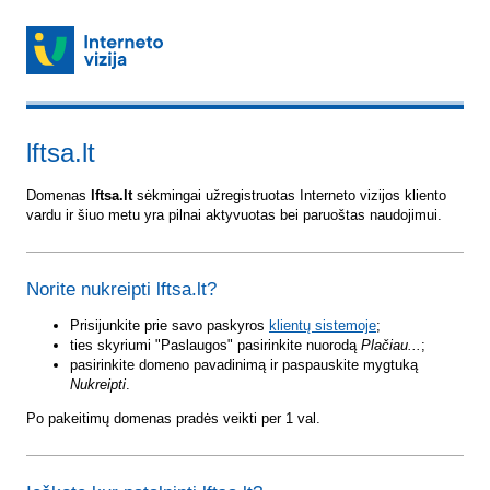
lftsa.lt
Domenas
lftsa.lt
sėkmingai užregistruotas Interneto vizijos kliento
vardu ir šiuo metu yra pilnai aktyvuotas bei paruoštas naudojimui.
Norite nukreipti lftsa.lt?
Prisijunkite prie savo paskyros
klientų sistemoje
;
ties skyriumi "Paslaugos" pasirinkite nuorodą
Plačiau...
;
pasirinkite domeno pavadinimą ir paspauskite mygtuką
Nukreipti
.
Po pakeitimų domenas pradės veikti per 1 val.