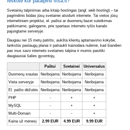
Ieškote kur patalpinti lftsa.lt?
Svetainių talpinimas arba kitaip hostingas (angl.
web hosting
) – tai
pagrindinis būdas jūsų svetainei atsidurti internete. Tai vietos jūsų
internetiniam projektui, el. paštui ar duomenų bazei suteikimas
patikimame, galingame, prie spartaus interneto ryšio kanalo
pajungtame serveryje.
Daugiau nei 15 metų patirtis, aukšta klientų aptarnavimo kokybė,
lankstūs paslaugų planai ir patraukli kainodara nulėmė, kad šiandien
pas mus savo interneto svetaines talpina ir mumis pasitiki
daugiausiai šalies gyventojų.
Paštui
Svetainei
Universalus
Duomenų srautas
Neribojama
Neribojama
Neribojama
Vieta serveryje
Neribojama
Neribojama
Neribojama
El. pašto dėžutės
Neribojama
Neribojama
Neribojama
PHP
-
+
+
MySQL
-
+
+
Multi-Domain
-
-
+
Kaina už mėnesį
2.99 EUR
4.99 EUR
9.99 EUR