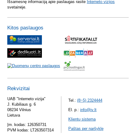
Išsamesnę informaciją apie paslaugas rasite
Interneto vizijos
svetainėje.
Kitos paslaugos
Rekvizitai
UAB "Interneto vizija"
Tel.:
(8~5) 2324444
J. Kubiliaus g. 6
08234 Vilnius
El. p.:
info@iv.lt
Lietuva
Klientų sistema
Įm. kodas: 126350731
Paštas per naršyklę
PVM kodas: LT263507314