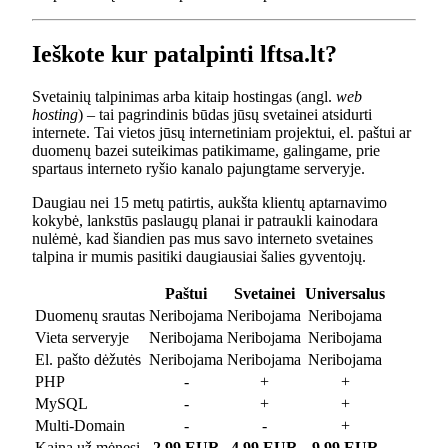
Ieškote kur patalpinti lftsa.lt?
Svetainių talpinimas arba kitaip hostingas (angl.
web
hosting
) – tai pagrindinis būdas jūsų svetainei atsidurti
internete. Tai vietos jūsų internetiniam projektui, el. paštui ar
duomenų bazei suteikimas patikimame, galingame, prie
spartaus interneto ryšio kanalo pajungtame serveryje.
Daugiau nei 15 metų patirtis, aukšta klientų aptarnavimo
kokybė, lankstūs paslaugų planai ir patraukli kainodara
nulėmė, kad šiandien pas mus savo interneto svetaines
talpina ir mumis pasitiki daugiausiai šalies gyventojų.
Paštui
Svetainei
Universalus
Duomenų srautas
Neribojama
Neribojama
Neribojama
Vieta serveryje
Neribojama
Neribojama
Neribojama
El. pašto dėžutės
Neribojama
Neribojama
Neribojama
PHP
-
+
+
MySQL
-
+
+
Multi-Domain
-
-
+
Kaina už mėnesį
2.99 EUR
4.99 EUR
9.99 EUR