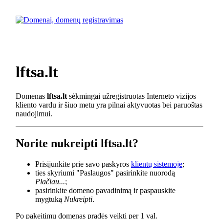
lftsa.lt
Domenas
lftsa.lt
sėkmingai užregistruotas Interneto vizijos
kliento vardu ir šiuo metu yra pilnai aktyvuotas bei paruoštas
naudojimui.
Norite nukreipti lftsa.lt?
Prisijunkite prie savo paskyros
klientų sistemoje
;
ties skyriumi "Paslaugos" pasirinkite nuorodą
Plačiau...
;
pasirinkite domeno pavadinimą ir paspauskite
mygtuką
Nukreipti
.
Po pakeitimų domenas pradės veikti per 1 val.