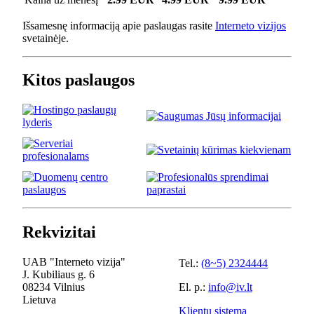
Išsamesnę informaciją apie paslaugas rasite
Interneto vizijos
svetainėje.
Kitos paslaugos
Rekvizitai
UAB "Interneto vizija"
Tel.:
(8~5) 2324444
J. Kubiliaus g. 6
08234 Vilnius
El. p.:
info@iv.lt
Lietuva
Klientų sistema