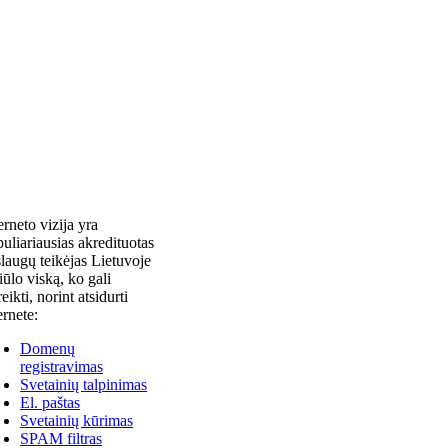
erneto vizija yra
uliariausias akredituotas
laugų teikėjas Lietuvoje
siūlo viską, ko gali
reikti, norint atsidurti
ernete:
Domenų
registravimas
Svetainių talpinimas
El. paštas
Svetainių kūrimas
SPAM filtras