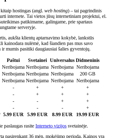
 kitaip hostingas (angl.
web hosting
) – tai pagrindinis
rti internete. Tai vietos jūsų internetiniam projektui, el.
suteikimas patikimame, galingame, prie spartaus
jungtame serveryje.
tis, aukšta klientų aptarnavimo kokybė, lankstūs
ukli kainodara nulėmė, kad šiandien pas mus savo
a ir mumis pasitiki daugiausiai šalies gyventojų.
Paštui
Svetainei
Universalus
Didmeninis
Neribojama
Neribojama
Neribojama
Neribojama
Neribojama
Neribojama
Neribojama
200 GB
Neribojama
Neribojama
Neribojama
Neribojama
-
+
+
+
-
+
+
+
-
-
+
+
-
-
-
+
*
5.99 EUR
5.99 EUR
8.99 EUR
19.99 EUR
e paslaugas rasite
Interneto vizijos
svetainėje.
ta pasirenkant 36 mėn. mokėjimo periodą. Kainos yra