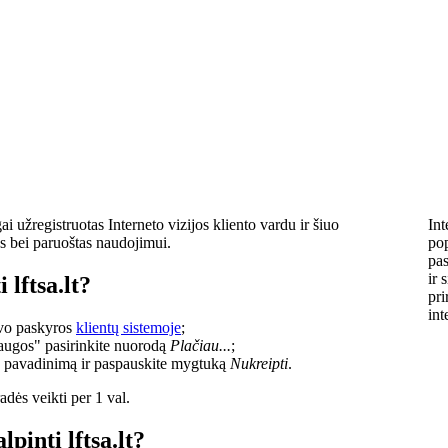
i užregistruotas Interneto vizijos kliento vardu ir šiuo
Int
s bei paruoštas naudojimui.
pop
pas
ir 
 lftsa.lt?
pri
int
savo paskyros
klientų sistemoje
;
laugos" pasirinkite nuorodą
Plačiau...
;
o pavadinimą ir paspauskite mygtuką
Nukreipti
.
dės veikti per 1 val.
lpinti lftsa.lt?