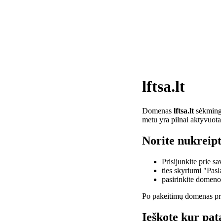
lftsa.lt
Domenas
lftsa.lt
sėkminga
metu yra pilnai aktyvuota
Norite nukreipti
Prisijunkite prie 
ties skyriumi "Pas
pasirinkite domen
Po pakeitimų domenas pra
Ieškote kur pata