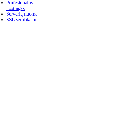
Profesionalus
hostingas
Serverių nuoma
SSL sertifikatai