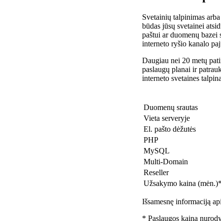
Svetainių talpinimas arba
būdas jūsų svetainei atsidu
paštui ar duomenų bazei 
interneto ryšio kanalo pa
Daugiau nei 20 metų patir
paslaugų planai ir patra
interneto svetaines talpin
Duomenų srautas
Vieta serveryje
El. pašto dėžutės
PHP
MySQL
Multi-Domain
Reseller
Užsakymo kaina (mėn.)
Išsamesnę informaciją api
* Paslaugos kaina nurody