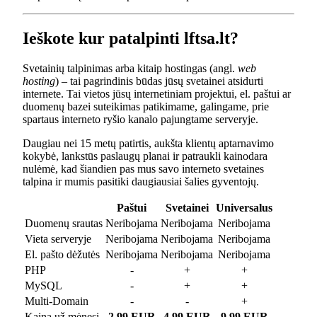
Ieškote kur patalpinti lftsa.lt?
Svetainių talpinimas arba kitaip hostingas (angl.
web
hosting
) – tai pagrindinis būdas jūsų svetainei atsidurti
internete. Tai vietos jūsų internetiniam projektui, el. paštui ar
duomenų bazei suteikimas patikimame, galingame, prie
spartaus interneto ryšio kanalo pajungtame serveryje.
Daugiau nei 15 metų patirtis, aukšta klientų aptarnavimo
kokybė, lankstūs paslaugų planai ir patraukli kainodara
nulėmė, kad šiandien pas mus savo interneto svetaines
talpina ir mumis pasitiki daugiausiai šalies gyventojų.
Paštui
Svetainei
Universalus
Duomenų srautas
Neribojama
Neribojama
Neribojama
Vieta serveryje
Neribojama
Neribojama
Neribojama
El. pašto dėžutės
Neribojama
Neribojama
Neribojama
PHP
-
+
+
MySQL
-
+
+
Multi-Domain
-
-
+
Kaina už mėnesį
2.99 EUR
4.99 EUR
9.99 EUR