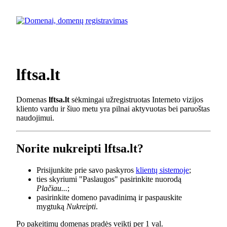
lftsa.lt
Domenas
lftsa.lt
sėkmingai užregistruotas Interneto vizijos
kliento vardu ir šiuo metu yra pilnai aktyvuotas bei paruoštas
naudojimui.
Norite nukreipti lftsa.lt?
Prisijunkite prie savo paskyros
klientų sistemoje
;
ties skyriumi "Paslaugos" pasirinkite nuorodą
Plačiau...
;
pasirinkite domeno pavadinimą ir paspauskite
mygtuką
Nukreipti
.
Po pakeitimų domenas pradės veikti per 1 val.