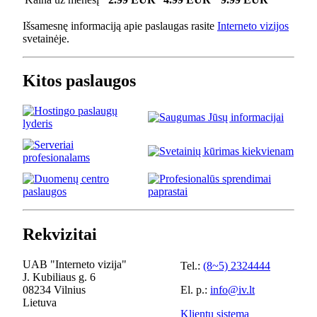
Išsamesnę informaciją apie paslaugas rasite
Interneto vizijos
svetainėje.
Kitos paslaugos
Rekvizitai
UAB "Interneto vizija"
Tel.:
(8~5) 2324444
J. Kubiliaus g. 6
08234 Vilnius
El. p.:
info@iv.lt
Lietuva
Klientų sistema