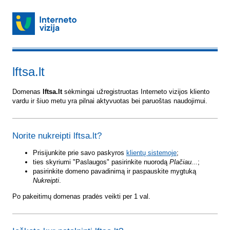
lftsa.lt
Domenas
lftsa.lt
sėkmingai užregistruotas Interneto vizijos kliento
vardu ir šiuo metu yra pilnai aktyvuotas bei paruoštas naudojimui.
Norite nukreipti lftsa.lt?
Prisijunkite prie savo paskyros
klientų sistemoje
;
ties skyriumi "Paslaugos" pasirinkite nuorodą
Plačiau...
;
pasirinkite domeno pavadinimą ir paspauskite mygtuką
Nukreipti
.
Po pakeitimų domenas pradės veikti per 1 val.