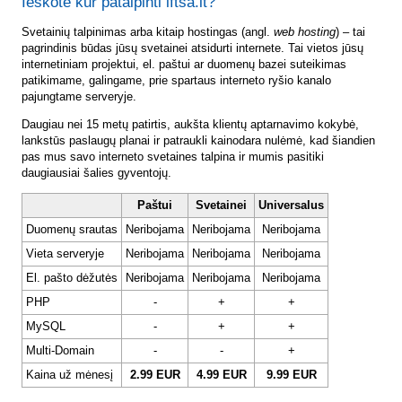
Ieškote kur patalpinti lftsa.lt?
Svetainių talpinimas arba kitaip hostingas (angl.
web hosting
) – tai
pagrindinis būdas jūsų svetainei atsidurti internete. Tai vietos jūsų
internetiniam projektui, el. paštui ar duomenų bazei suteikimas
patikimame, galingame, prie spartaus interneto ryšio kanalo
pajungtame serveryje.
Daugiau nei 15 metų patirtis, aukšta klientų aptarnavimo kokybė,
lankstūs paslaugų planai ir patraukli kainodara nulėmė, kad šiandien
pas mus savo interneto svetaines talpina ir mumis pasitiki
daugiausiai šalies gyventojų.
Paštui
Svetainei
Universalus
Duomenų srautas
Neribojama
Neribojama
Neribojama
Vieta serveryje
Neribojama
Neribojama
Neribojama
El. pašto dėžutės
Neribojama
Neribojama
Neribojama
PHP
-
+
+
MySQL
-
+
+
Multi-Domain
-
-
+
Kaina už mėnesį
2.99 EUR
4.99 EUR
9.99 EUR