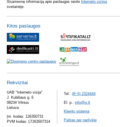
Išsamesnę informaciją apie paslaugas rasite
Interneto vizijos
svetainėje.
Kitos paslaugos
Rekvizitai
UAB "Interneto vizija"
Tel.:
(8~5) 2324444
J. Kubiliaus g. 6
08234 Vilnius
El. p.:
info@iv.lt
Lietuva
Klientų sistema
Įm. kodas: 126350731
Paštas per naršyklę
PVM kodas: LT263507314