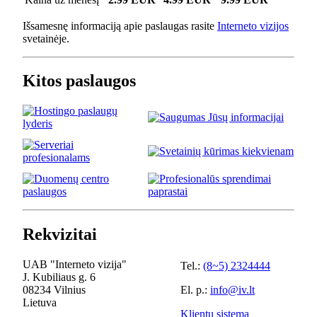
Išsamesnę informaciją apie paslaugas rasite
Interneto vizijos
svetainėje.
Kitos paslaugos
Rekvizitai
UAB "Interneto vizija"
Tel.:
(8~5) 2324444
J. Kubiliaus g. 6
08234 Vilnius
El. p.:
info@iv.lt
Lietuva
Klientų sistema