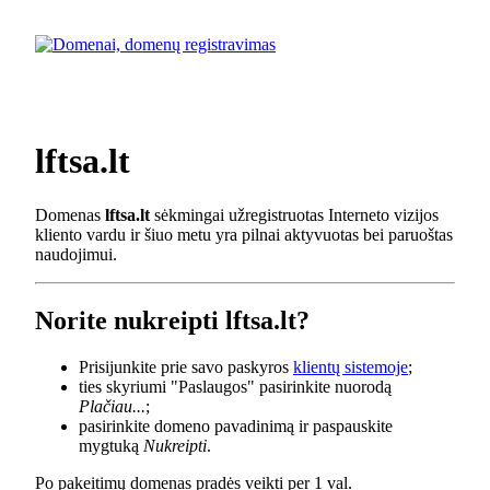
lftsa.lt
Domenas
lftsa.lt
sėkmingai užregistruotas Interneto vizijos
kliento vardu ir šiuo metu yra pilnai aktyvuotas bei paruoštas
naudojimui.
Norite nukreipti lftsa.lt?
Prisijunkite prie savo paskyros
klientų sistemoje
;
ties skyriumi "Paslaugos" pasirinkite nuorodą
Plačiau...
;
pasirinkite domeno pavadinimą ir paspauskite
mygtuką
Nukreipti
.
Po pakeitimų domenas pradės veikti per 1 val.