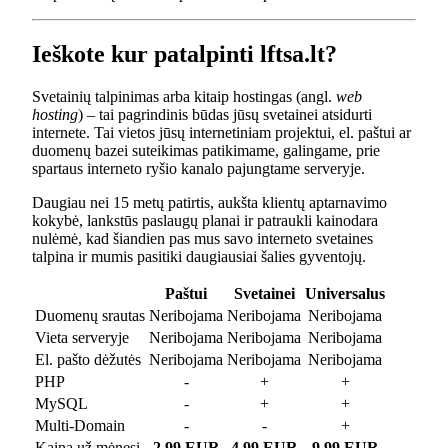
Ieškote kur patalpinti lftsa.lt?
Svetainių talpinimas arba kitaip hostingas (angl.
web
hosting
) – tai pagrindinis būdas jūsų svetainei atsidurti
internete. Tai vietos jūsų internetiniam projektui, el. paštui ar
duomenų bazei suteikimas patikimame, galingame, prie
spartaus interneto ryšio kanalo pajungtame serveryje.
Daugiau nei 15 metų patirtis, aukšta klientų aptarnavimo
kokybė, lankstūs paslaugų planai ir patraukli kainodara
nulėmė, kad šiandien pas mus savo interneto svetaines
talpina ir mumis pasitiki daugiausiai šalies gyventojų.
Paštui
Svetainei
Universalus
Duomenų srautas
Neribojama
Neribojama
Neribojama
Vieta serveryje
Neribojama
Neribojama
Neribojama
El. pašto dėžutės
Neribojama
Neribojama
Neribojama
PHP
-
+
+
MySQL
-
+
+
Multi-Domain
-
-
+
Kaina už mėnesį
2.99 EUR
4.99 EUR
9.99 EUR