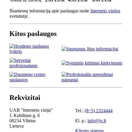
Išsamesnę informaciją apie paslaugas rasite
Interneto vizijos
svetainėje.
Kitos paslaugos
Rekvizitai
UAB "Interneto vizija"
Tel.:
(8~5) 2324444
J. Kubiliaus g. 6
08234 Vilnius
El. p.:
info@iv.lt
Lietuva
Klientų sistema