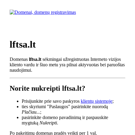
lftsa.lt
Domenas
lftsa.lt
sėkmingai užregistruotas Interneto vizijos
kliento vardu ir šiuo metu yra pilnai aktyvuotas bei paruoštas
naudojimui.
Norite nukreipti lftsa.lt?
Prisijunkite prie savo paskyros
klientų sistemoje
;
ties skyriumi "Paslaugos" pasirinkite nuorodą
Plačiau...
;
pasirinkite domeno pavadinimą ir paspauskite
mygtuką
Nukreipti
.
Po pakeitimų domenas pradės veikti per 1 val.