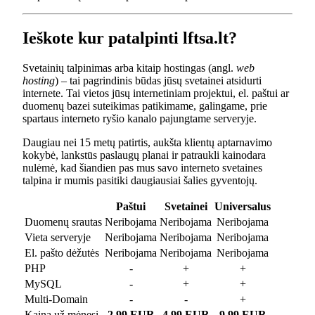
Ieškote kur patalpinti lftsa.lt?
Svetainių talpinimas arba kitaip hostingas (angl.
web
hosting
) – tai pagrindinis būdas jūsų svetainei atsidurti
internete. Tai vietos jūsų internetiniam projektui, el. paštui ar
duomenų bazei suteikimas patikimame, galingame, prie
spartaus interneto ryšio kanalo pajungtame serveryje.
Daugiau nei 15 metų patirtis, aukšta klientų aptarnavimo
kokybė, lankstūs paslaugų planai ir patraukli kainodara
nulėmė, kad šiandien pas mus savo interneto svetaines
talpina ir mumis pasitiki daugiausiai šalies gyventojų.
Paštui
Svetainei
Universalus
Duomenų srautas
Neribojama
Neribojama
Neribojama
Vieta serveryje
Neribojama
Neribojama
Neribojama
El. pašto dėžutės
Neribojama
Neribojama
Neribojama
PHP
-
+
+
MySQL
-
+
+
Multi-Domain
-
-
+
Kaina už mėnesį
2.99 EUR
4.99 EUR
9.99 EUR