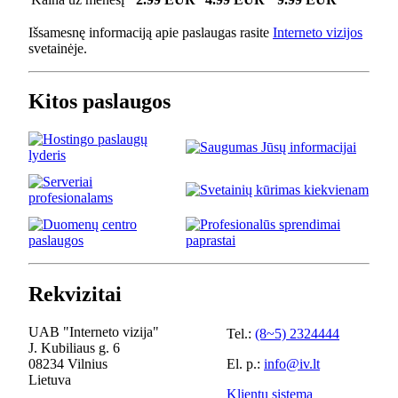
Išsamesnę informaciją apie paslaugas rasite
Interneto vizijos
svetainėje.
Kitos paslaugos
Rekvizitai
UAB "Interneto vizija"
Tel.:
(8~5) 2324444
J. Kubiliaus g. 6
08234 Vilnius
El. p.:
info@iv.lt
Lietuva
Klientų sistema