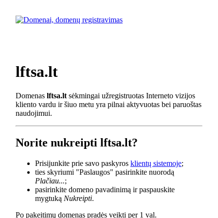
lftsa.lt
Domenas
lftsa.lt
sėkmingai užregistruotas Interneto vizijos
kliento vardu ir šiuo metu yra pilnai aktyvuotas bei paruoštas
naudojimui.
Norite nukreipti lftsa.lt?
Prisijunkite prie savo paskyros
klientų sistemoje
;
ties skyriumi "Paslaugos" pasirinkite nuorodą
Plačiau...
;
pasirinkite domeno pavadinimą ir paspauskite
mygtuką
Nukreipti
.
Po pakeitimų domenas pradės veikti per 1 val.