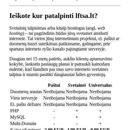
Ieškote kur patalpinti lftsa.lt?
Svetainių talpinimas arba kitaip hostingas (angl.
web
hosting
) – tai pagrindinis būdas jūsų svetainei atsidurti
internete. Tai vietos jūsų internetiniam projektui, el. paštui ar
duomenų bazei suteikimas patikimame, galingame, prie
spartaus interneto ryšio kanalo pajungtame serveryje.
Daugiau nei 15 metų patirtis, aukšta klientų aptarnavimo
kokybė, lankstūs paslaugų planai ir patraukli kainodara
nulėmė, kad šiandien pas mus savo interneto svetaines
talpina ir mumis pasitiki daugiausiai šalies gyventojų.
Paštui
Svetainei
Universalus
Duomenų srautas
Neribojama
Neribojama
Neribojama
Vieta serveryje
Neribojama
Neribojama
Neribojama
El. pašto dėžutės
Neribojama
Neribojama
Neribojama
PHP
-
+
+
MySQL
-
+
+
Multi-Domain
-
-
+
Kaina už mėnesį
2.99 EUR
4.99 EUR
9.99 EUR