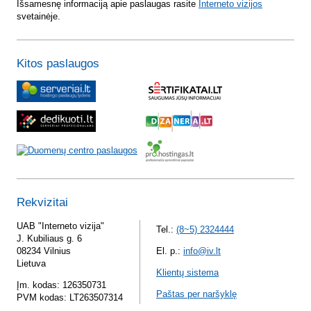
Išsamesnę informaciją apie paslaugas rasite
Interneto vizijos
svetainėje.
Kitos paslaugos
Rekvizitai
UAB "Interneto vizija"
Tel.:
(8~5) 2324444
J. Kubiliaus g. 6
08234 Vilnius
El. p.:
info@iv.lt
Lietuva
Klientų sistema
Įm. kodas: 126350731
Paštas per naršyklę
PVM kodas: LT263507314