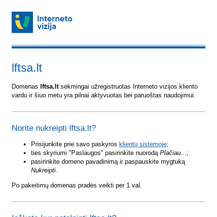
lftsa.lt
Domenas
lftsa.lt
sėkmingai užregistruotas Interneto vizijos kliento
vardu ir šiuo metu yra pilnai aktyvuotas bei paruoštas naudojimui.
Norite nukreipti lftsa.lt?
Prisijunkite prie savo paskyros
klientų sistemoje
;
ties skyriumi "Paslaugos" pasirinkite nuorodą
Plačiau...
;
pasirinkite domeno pavadinimą ir paspauskite mygtuką
Nukreipti
.
Po pakeitimų domenas pradės veikti per 1 val.