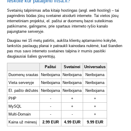
Ieškote kur patalpinti lftsa.lt?
Svetainių talpinimas arba kitaip hostingas (angl.
web hosting
) – tai
pagrindinis būdas jūsų svetainei atsidurti internete. Tai vietos jūsų
internetiniam projektui, el. paštui ar duomenų bazei suteikimas
patikimame, galingame, prie spartaus interneto ryšio kanalo
pajungtame serveryje.
Daugiau nei 15 metų patirtis, aukšta klientų aptarnavimo kokybė,
lankstūs paslaugų planai ir patraukli kainodara nulėmė, kad šiandien
pas mus savo interneto svetaines talpina ir mumis pasitiki
daugiausiai šalies gyventojų.
Paštui
Svetainei
Universalus
Duomenų srautas
Neribojama
Neribojama
Neribojama
Vieta serveryje
Neribojama
Neribojama
Neribojama
El. pašto dėžutės
Neribojama
Neribojama
Neribojama
PHP
-
+
+
MySQL
-
+
+
Multi-Domain
-
-
+
Kaina už mėnesį
2.99 EUR
4.99 EUR
9.99 EUR