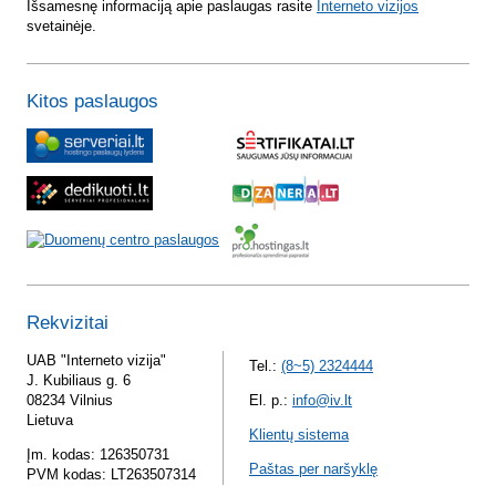
Išsamesnę informaciją apie paslaugas rasite
Interneto vizijos
svetainėje.
Kitos paslaugos
Rekvizitai
UAB "Interneto vizija"
Tel.:
(8~5) 2324444
J. Kubiliaus g. 6
08234 Vilnius
El. p.:
info@iv.lt
Lietuva
Klientų sistema
Įm. kodas: 126350731
Paštas per naršyklę
PVM kodas: LT263507314