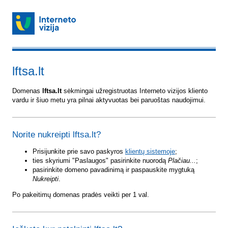
lftsa.lt
Domenas
lftsa.lt
sėkmingai užregistruotas Interneto vizijos kliento
vardu ir šiuo metu yra pilnai aktyvuotas bei paruoštas naudojimui.
Norite nukreipti lftsa.lt?
Prisijunkite prie savo paskyros
klientų sistemoje
;
ties skyriumi "Paslaugos" pasirinkite nuorodą
Plačiau...
;
pasirinkite domeno pavadinimą ir paspauskite mygtuką
Nukreipti
.
Po pakeitimų domenas pradės veikti per 1 val.