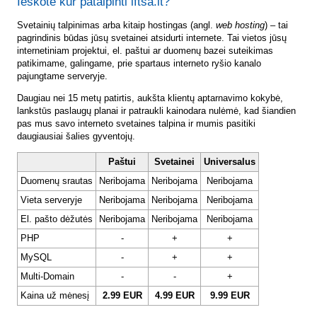
Ieškote kur patalpinti lftsa.lt?
Svetainių talpinimas arba kitaip hostingas (angl.
web hosting
) – tai
pagrindinis būdas jūsų svetainei atsidurti internete. Tai vietos jūsų
internetiniam projektui, el. paštui ar duomenų bazei suteikimas
patikimame, galingame, prie spartaus interneto ryšio kanalo
pajungtame serveryje.
Daugiau nei 15 metų patirtis, aukšta klientų aptarnavimo kokybė,
lankstūs paslaugų planai ir patraukli kainodara nulėmė, kad šiandien
pas mus savo interneto svetaines talpina ir mumis pasitiki
daugiausiai šalies gyventojų.
Paštui
Svetainei
Universalus
Duomenų srautas
Neribojama
Neribojama
Neribojama
Vieta serveryje
Neribojama
Neribojama
Neribojama
El. pašto dėžutės
Neribojama
Neribojama
Neribojama
PHP
-
+
+
MySQL
-
+
+
Multi-Domain
-
-
+
Kaina už mėnesį
2.99 EUR
4.99 EUR
9.99 EUR