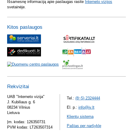
Išsamesnę informaciją apie paslaugas rasite
Interneto vizijos
svetainėje.
Kitos paslaugos
Rekvizitai
UAB "Interneto vizija"
Tel.:
(8~5) 2324444
J. Kubiliaus g. 6
08234 Vilnius
El. p.:
info@iv.lt
Lietuva
Klientų sistema
Įm. kodas: 126350731
Paštas per naršyklę
PVM kodas: LT263507314