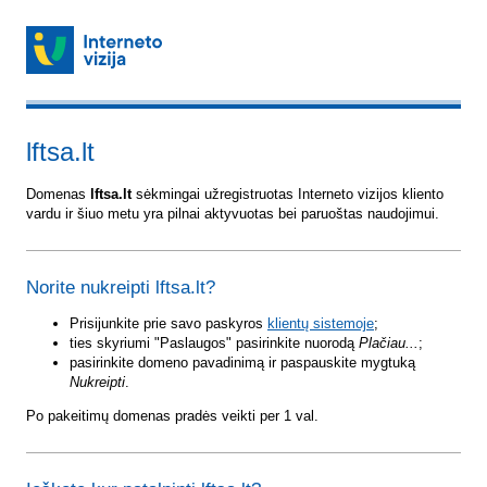
lftsa.lt
Domenas
lftsa.lt
sėkmingai užregistruotas Interneto vizijos kliento
vardu ir šiuo metu yra pilnai aktyvuotas bei paruoštas naudojimui.
Norite nukreipti lftsa.lt?
Prisijunkite prie savo paskyros
klientų sistemoje
;
ties skyriumi "Paslaugos" pasirinkite nuorodą
Plačiau...
;
pasirinkite domeno pavadinimą ir paspauskite mygtuką
Nukreipti
.
Po pakeitimų domenas pradės veikti per 1 val.