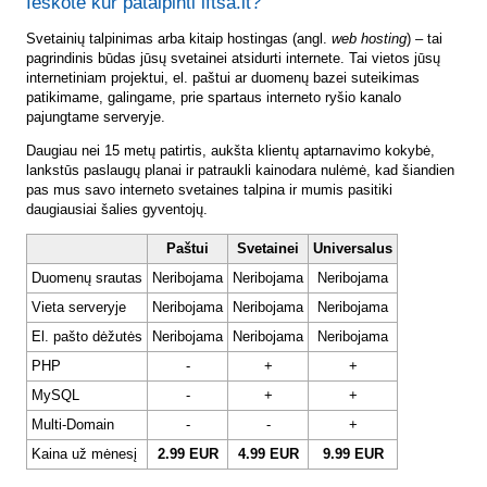
Ieškote kur patalpinti lftsa.lt?
Svetainių talpinimas arba kitaip hostingas (angl.
web hosting
) – tai
pagrindinis būdas jūsų svetainei atsidurti internete. Tai vietos jūsų
internetiniam projektui, el. paštui ar duomenų bazei suteikimas
patikimame, galingame, prie spartaus interneto ryšio kanalo
pajungtame serveryje.
Daugiau nei 15 metų patirtis, aukšta klientų aptarnavimo kokybė,
lankstūs paslaugų planai ir patraukli kainodara nulėmė, kad šiandien
pas mus savo interneto svetaines talpina ir mumis pasitiki
daugiausiai šalies gyventojų.
Paštui
Svetainei
Universalus
Duomenų srautas
Neribojama
Neribojama
Neribojama
Vieta serveryje
Neribojama
Neribojama
Neribojama
El. pašto dėžutės
Neribojama
Neribojama
Neribojama
PHP
-
+
+
MySQL
-
+
+
Multi-Domain
-
-
+
Kaina už mėnesį
2.99 EUR
4.99 EUR
9.99 EUR