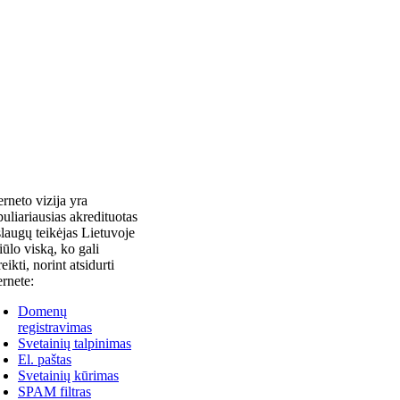
erneto vizija yra
uliariausias akredituotas
laugų teikėjas Lietuvoje
siūlo viską, ko gali
reikti, norint atsidurti
ernete:
Domenų
registravimas
Svetainių talpinimas
El. paštas
Svetainių kūrimas
SPAM filtras