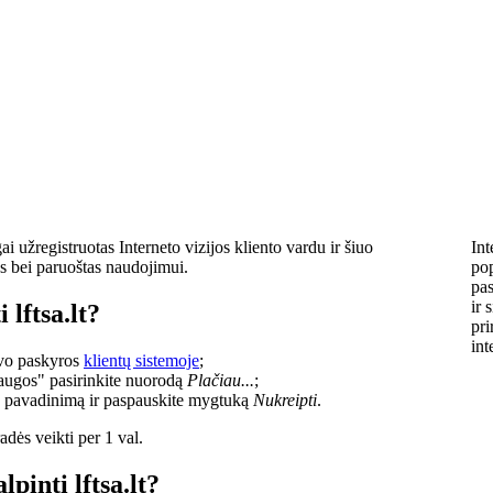
i užregistruotas Interneto vizijos kliento vardu ir šiuo
Int
s bei paruoštas naudojimui.
pop
pas
ir 
 lftsa.lt?
pri
int
savo paskyros
klientų sistemoje
;
laugos" pasirinkite nuorodą
Plačiau...
;
o pavadinimą ir paspauskite mygtuką
Nukreipti
.
dės veikti per 1 val.
lpinti lftsa.lt?