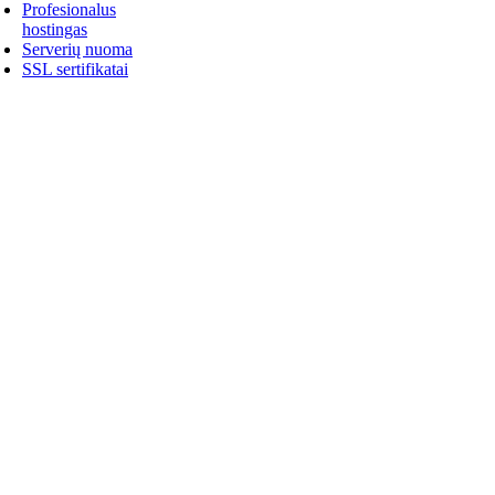
Profesionalus
hostingas
Serverių nuoma
SSL sertifikatai