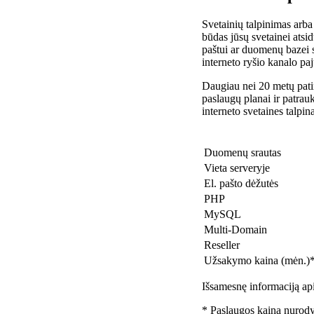
Svetainių talpinimas arba
būdas jūsų svetainei atsidu
paštui ar duomenų bazei 
interneto ryšio kanalo pa
Daugiau nei 20 metų patir
paslaugų planai ir patra
interneto svetaines talpin
Duomenų srautas
Vieta serveryje
El. pašto dėžutės
PHP
MySQL
Multi-Domain
Reseller
Užsakymo kaina (mėn.)
Išsamesnę informaciją api
* Paslaugos kaina nurody