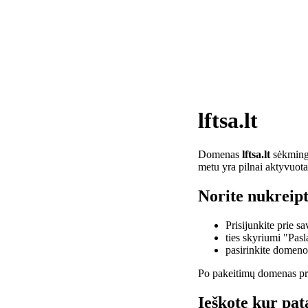
lftsa.lt
Domenas
lftsa.lt
sėkminga
metu yra pilnai aktyvuota
Norite nukreipti
Prisijunkite prie 
ties skyriumi "Pas
pasirinkite domen
Po pakeitimų domenas pra
Ieškote kur pata