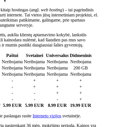
 kitaip hostingas (angl.
web hosting
) – tai pagrindinis
rti internete. Tai vietos jūsų internetiniam projektui, el.
suteikimas patikimame, galingame, prie spartaus
jungtame serveryje.
tis, aukšta klientų aptarnavimo kokybė, lankstūs
ukli kainodara nulėmė, kad šiandien pas mus savo
a ir mumis pasitiki daugiausiai šalies gyventojų.
Paštui
Svetainei
Universalus
Didmeninis
Neribojama
Neribojama
Neribojama
Neribojama
Neribojama
Neribojama
Neribojama
200 GB
Neribojama
Neribojama
Neribojama
Neribojama
-
+
+
+
-
+
+
+
-
-
+
+
-
-
-
+
*
5.99 EUR
5.99 EUR
8.99 EUR
19.99 EUR
e paslaugas rasite
Interneto vizijos
svetainėje.
ta pasirenkant 36 mėn. mokėjimo periodą. Kainos yra