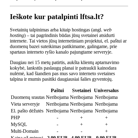
Ieškote kur patalpinti lftsa.lt?
Svetainių talpinimas arba kitaip hostingas (angl.
web
hosting
) – tai pagrindinis būdas jūsų svetainei atsidurti
internete. Tai vietos jūsų internetiniam projektui, el. paštui ar
duomenų bazei suteikimas patikimame, galingame, prie
spartaus interneto ryšio kanalo pajungtame serveryje.
Daugiau nei 15 metų patirtis, aukšta klientų aptarnavimo
kokybė, lankstūs paslaugų planai ir patraukli kainodara
nulėmė, kad šiandien pas mus savo interneto svetaines
talpina ir mumis pasitiki daugiausiai šalies gyventojų.
Paštui
Svetainei
Universalus
Duomenų srautas
Neribojama
Neribojama
Neribojama
Vieta serveryje
Neribojama
Neribojama
Neribojama
El. pašto dėžutės
Neribojama
Neribojama
Neribojama
PHP
-
+
+
MySQL
-
+
+
Multi-Domain
-
-
+
Kaina už mėnesį
2.99 EUR
4.99 EUR
9.99 EUR