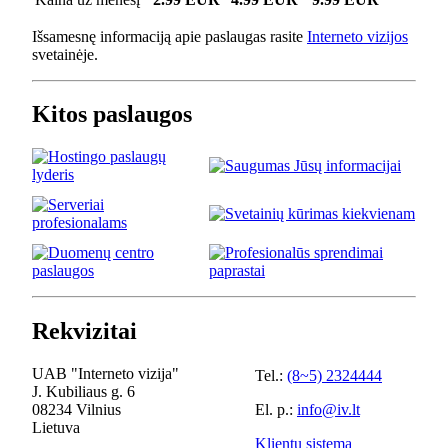
Išsamesnę informaciją apie paslaugas rasite
Interneto vizijos
svetainėje.
Kitos paslaugos
Rekvizitai
UAB "Interneto vizija"
Tel.:
(8~5) 2324444
J. Kubiliaus g. 6
08234 Vilnius
El. p.:
info@iv.lt
Lietuva
Klientų sistema