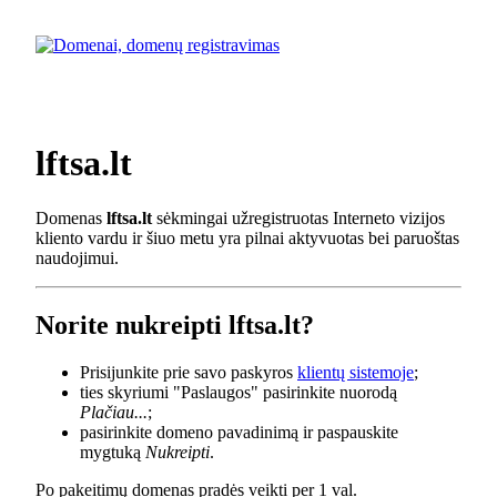
lftsa.lt
Domenas
lftsa.lt
sėkmingai užregistruotas Interneto vizijos
kliento vardu ir šiuo metu yra pilnai aktyvuotas bei paruoštas
naudojimui.
Norite nukreipti lftsa.lt?
Prisijunkite prie savo paskyros
klientų sistemoje
;
ties skyriumi "Paslaugos" pasirinkite nuorodą
Plačiau...
;
pasirinkite domeno pavadinimą ir paspauskite
mygtuką
Nukreipti
.
Po pakeitimų domenas pradės veikti per 1 val.