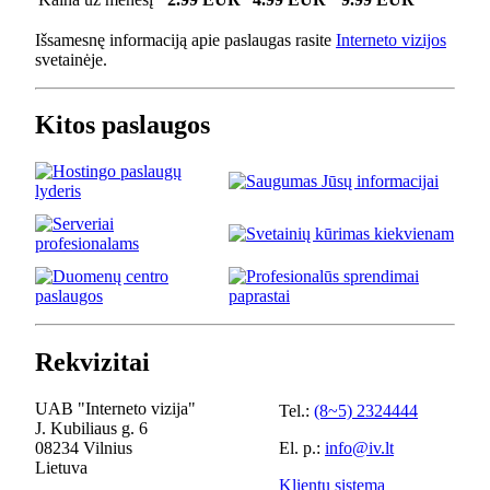
Išsamesnę informaciją apie paslaugas rasite
Interneto vizijos
svetainėje.
Kitos paslaugos
Rekvizitai
UAB "Interneto vizija"
Tel.:
(8~5) 2324444
J. Kubiliaus g. 6
08234 Vilnius
El. p.:
info@iv.lt
Lietuva
Klientų sistema