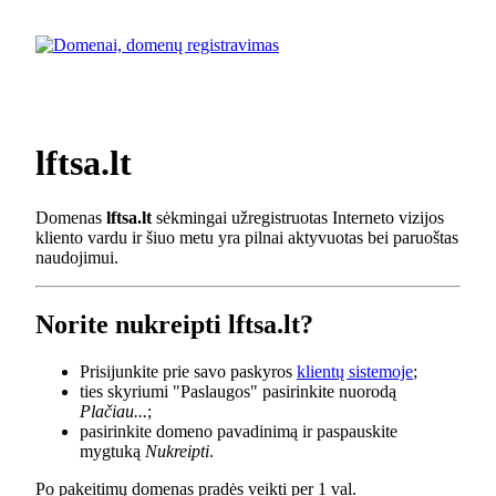
lftsa.lt
Domenas
lftsa.lt
sėkmingai užregistruotas Interneto vizijos
kliento vardu ir šiuo metu yra pilnai aktyvuotas bei paruoštas
naudojimui.
Norite nukreipti lftsa.lt?
Prisijunkite prie savo paskyros
klientų sistemoje
;
ties skyriumi "Paslaugos" pasirinkite nuorodą
Plačiau...
;
pasirinkite domeno pavadinimą ir paspauskite
mygtuką
Nukreipti
.
Po pakeitimų domenas pradės veikti per 1 val.