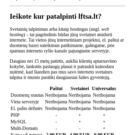
Ieškote kur patalpinti lftsa.lt?
Svetainių talpinimas arba kitaip hostingas (angl.
web
hosting
) – tai pagrindinis būdas jūsų svetainei atsidurti
internete. Tai vietos jūsų internetiniam projektui, el. paštui ar
duomenų bazei suteikimas patikimame, galingame, prie
spartaus interneto ryšio kanalo pajungtame serveryje.
Daugiau nei 15 metų patirtis, aukšta klientų aptarnavimo
kokybė, lankstūs paslaugų planai ir patraukli kainodara
nulėmė, kad šiandien pas mus savo interneto svetaines
talpina ir mumis pasitiki daugiausiai šalies gyventojų.
Paštui
Svetainei
Universalus
Duomenų srautas
Neribojama
Neribojama
Neribojama
Vieta serveryje
Neribojama
Neribojama
Neribojama
El. pašto dėžutės
Neribojama
Neribojama
Neribojama
PHP
-
+
+
MySQL
-
+
+
Multi-Domain
-
-
+
Kaina už mėnesį
2.99 EUR
4.99 EUR
9.99 EUR