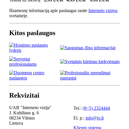
Išsamesnę informaciją apie paslaugas rasite
Interneto vizijos
svetainėje.
Kitos paslaugos
Rekvizitai
UAB "Interneto vizija"
Tel.:
(8~5) 2324444
J. Kubiliaus g. 6
08234 Vilnius
El. p.:
info@iv.lt
Lietuva
Klientų sistema