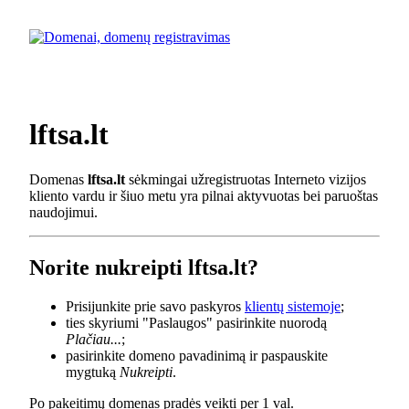
lftsa.lt
Domenas
lftsa.lt
sėkmingai užregistruotas Interneto vizijos
kliento vardu ir šiuo metu yra pilnai aktyvuotas bei paruoštas
naudojimui.
Norite nukreipti lftsa.lt?
Prisijunkite prie savo paskyros
klientų sistemoje
;
ties skyriumi "Paslaugos" pasirinkite nuorodą
Plačiau...
;
pasirinkite domeno pavadinimą ir paspauskite
mygtuką
Nukreipti
.
Po pakeitimų domenas pradės veikti per 1 val.