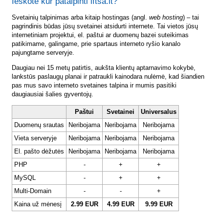
Ieškote kur patalpinti lftsa.lt?
Svetainių talpinimas arba kitaip hostingas (angl.
web hosting
) – tai
pagrindinis būdas jūsų svetainei atsidurti internete. Tai vietos jūsų
internetiniam projektui, el. paštui ar duomenų bazei suteikimas
patikimame, galingame, prie spartaus interneto ryšio kanalo
pajungtame serveryje.
Daugiau nei 15 metų patirtis, aukšta klientų aptarnavimo kokybė,
lankstūs paslaugų planai ir patraukli kainodara nulėmė, kad šiandien
pas mus savo interneto svetaines talpina ir mumis pasitiki
daugiausiai šalies gyventojų.
Paštui
Svetainei
Universalus
Duomenų srautas
Neribojama
Neribojama
Neribojama
Vieta serveryje
Neribojama
Neribojama
Neribojama
El. pašto dėžutės
Neribojama
Neribojama
Neribojama
PHP
-
+
+
MySQL
-
+
+
Multi-Domain
-
-
+
Kaina už mėnesį
2.99 EUR
4.99 EUR
9.99 EUR