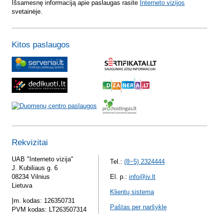
Išsamesnę informaciją apie paslaugas rasite
Interneto vizijos
svetainėje.
Kitos paslaugos
Rekvizitai
UAB "Interneto vizija"
Tel.:
(8~5) 2324444
J. Kubiliaus g. 6
08234 Vilnius
El. p.:
info@iv.lt
Lietuva
Klientų sistema
Įm. kodas: 126350731
Paštas per naršyklę
PVM kodas: LT263507314