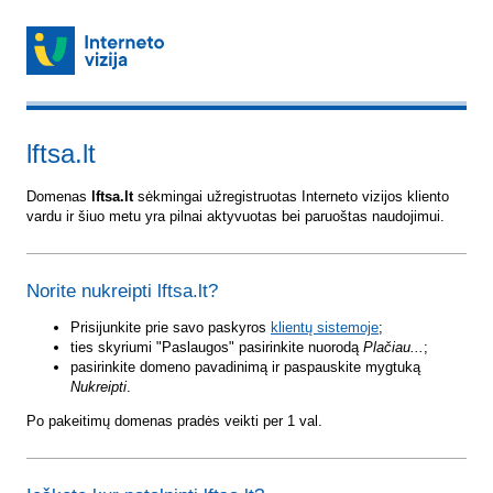
lftsa.lt
Domenas
lftsa.lt
sėkmingai užregistruotas Interneto vizijos kliento
vardu ir šiuo metu yra pilnai aktyvuotas bei paruoštas naudojimui.
Norite nukreipti lftsa.lt?
Prisijunkite prie savo paskyros
klientų sistemoje
;
ties skyriumi "Paslaugos" pasirinkite nuorodą
Plačiau...
;
pasirinkite domeno pavadinimą ir paspauskite mygtuką
Nukreipti
.
Po pakeitimų domenas pradės veikti per 1 val.