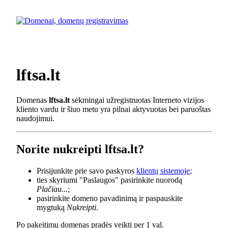
lftsa.lt
Domenas
lftsa.lt
sėkmingai užregistruotas Interneto vizijos
kliento vardu ir šiuo metu yra pilnai aktyvuotas bei paruoštas
naudojimui.
Norite nukreipti lftsa.lt?
Prisijunkite prie savo paskyros
klientų sistemoje
;
ties skyriumi "Paslaugos" pasirinkite nuorodą
Plačiau...
;
pasirinkite domeno pavadinimą ir paspauskite
mygtuką
Nukreipti
.
Po pakeitimų domenas pradės veikti per 1 val.