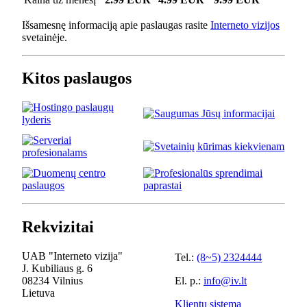
Išsamesnę informaciją apie paslaugas rasite
Interneto vizijos
svetainėje.
Kitos paslaugos
Rekvizitai
UAB "Interneto vizija"
Tel.:
(8~5) 2324444
J. Kubiliaus g. 6
08234 Vilnius
El. p.:
info@iv.lt
Lietuva
Klientų sistema