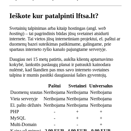
Ieškote kur patalpinti lftsa.lt?
Svetainių talpinimas arba kitaip hostingas (angl.
web
hosting
) – tai pagrindinis būdas jūsų svetainei atsidurti
internete. Tai vietos jūsų internetiniam projektui, el. paštui ar
duomenų bazei suteikimas patikimame, galingame, prie
spartaus interneto ryšio kanalo pajungtame serveryje.
Daugiau nei 15 metų patirtis, aukšta klientų aptarnavimo
kokybė, lankstūs paslaugų planai ir patraukli kainodara
nulėmė, kad šiandien pas mus savo interneto svetaines
talpina ir mumis pasitiki daugiausiai šalies gyventojų.
Paštui
Svetainei
Universalus
Duomenų srautas
Neribojama
Neribojama
Neribojama
Vieta serveryje
Neribojama
Neribojama
Neribojama
El. pašto dėžutės
Neribojama
Neribojama
Neribojama
PHP
-
+
+
MySQL
-
+
+
Multi-Domain
-
-
+
Kaina už mėnesį
2.99 EUR
4.99 EUR
9.99 EUR