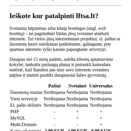
Ieškote kur patalpinti lftsa.lt?
Svetainių talpinimas arba kitaip hostingas (angl.
web
hosting
) – tai pagrindinis būdas jūsų svetainei atsidurti
internete. Tai vietos jūsų internetiniam projektui, el. paštui ar
duomenų bazei suteikimas patikimame, galingame, prie
spartaus interneto ryšio kanalo pajungtame serveryje.
Daugiau nei 15 metų patirtis, aukšta klientų aptarnavimo
kokybė, lankstūs paslaugų planai ir patraukli kainodara
nulėmė, kad šiandien pas mus savo interneto svetaines
talpina ir mumis pasitiki daugiausiai šalies gyventojų.
Paštui
Svetainei
Universalus
Duomenų srautas
Neribojama
Neribojama
Neribojama
Vieta serveryje
Neribojama
Neribojama
Neribojama
El. pašto dėžutės
Neribojama
Neribojama
Neribojama
PHP
-
+
+
MySQL
-
+
+
Multi-Domain
-
-
+
Kaina už mėnesį
2.99 EUR
4.99 EUR
9.99 EUR