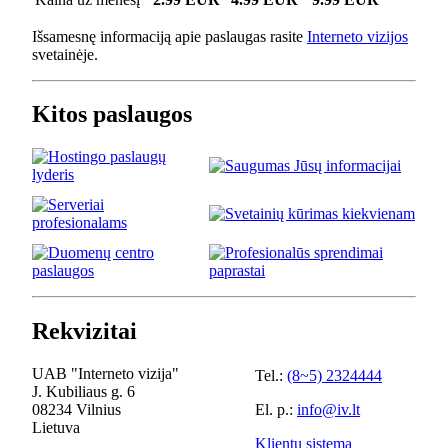
Išsamesnę informaciją apie paslaugas rasite
Interneto vizijos
svetainėje.
Kitos paslaugos
Rekvizitai
UAB "Interneto vizija"
Tel.:
(8~5) 2324444
J. Kubiliaus g. 6
08234 Vilnius
El. p.:
info@iv.lt
Lietuva
Klientų sistema