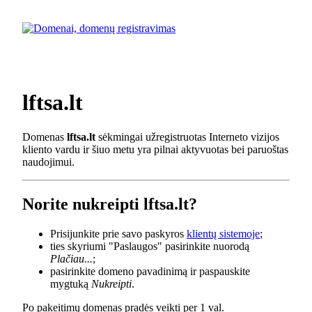
lftsa.lt
Domenas
lftsa.lt
sėkmingai užregistruotas Interneto vizijos
kliento vardu ir šiuo metu yra pilnai aktyvuotas bei paruoštas
naudojimui.
Norite nukreipti lftsa.lt?
Prisijunkite prie savo paskyros
klientų sistemoje
;
ties skyriumi "Paslaugos" pasirinkite nuorodą
Plačiau...
;
pasirinkite domeno pavadinimą ir paspauskite
mygtuką
Nukreipti
.
Po pakeitimų domenas pradės veikti per 1 val.