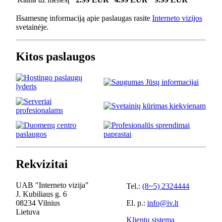
Išsamesnę informaciją apie paslaugas rasite
Interneto vizijos
svetainėje.
Kitos paslaugos
Rekvizitai
UAB "Interneto vizija"
Tel.:
(8~5) 2324444
J. Kubiliaus g. 6
08234 Vilnius
El. p.:
info@iv.lt
Lietuva
Klientų sistema