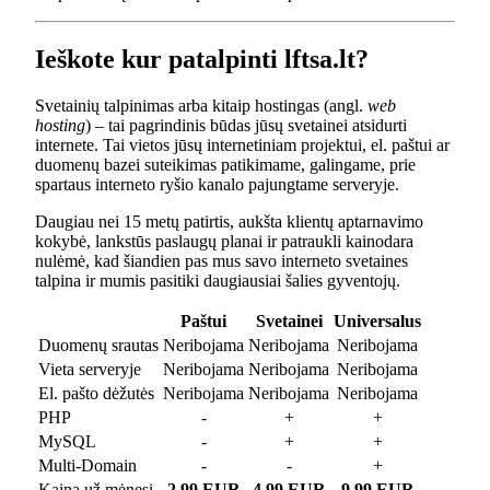
Ieškote kur patalpinti lftsa.lt?
Svetainių talpinimas arba kitaip hostingas (angl.
web
hosting
) – tai pagrindinis būdas jūsų svetainei atsidurti
internete. Tai vietos jūsų internetiniam projektui, el. paštui ar
duomenų bazei suteikimas patikimame, galingame, prie
spartaus interneto ryšio kanalo pajungtame serveryje.
Daugiau nei 15 metų patirtis, aukšta klientų aptarnavimo
kokybė, lankstūs paslaugų planai ir patraukli kainodara
nulėmė, kad šiandien pas mus savo interneto svetaines
talpina ir mumis pasitiki daugiausiai šalies gyventojų.
Paštui
Svetainei
Universalus
Duomenų srautas
Neribojama
Neribojama
Neribojama
Vieta serveryje
Neribojama
Neribojama
Neribojama
El. pašto dėžutės
Neribojama
Neribojama
Neribojama
PHP
-
+
+
MySQL
-
+
+
Multi-Domain
-
-
+
Kaina už mėnesį
2.99 EUR
4.99 EUR
9.99 EUR