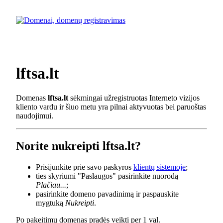
lftsa.lt
Domenas
lftsa.lt
sėkmingai užregistruotas Interneto vizijos
kliento vardu ir šiuo metu yra pilnai aktyvuotas bei paruoštas
naudojimui.
Norite nukreipti lftsa.lt?
Prisijunkite prie savo paskyros
klientų sistemoje
;
ties skyriumi "Paslaugos" pasirinkite nuorodą
Plačiau...
;
pasirinkite domeno pavadinimą ir paspauskite
mygtuką
Nukreipti
.
Po pakeitimų domenas pradės veikti per 1 val.