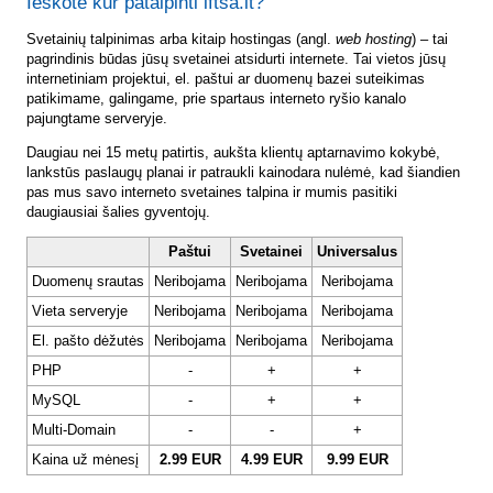
Ieškote kur patalpinti lftsa.lt?
Svetainių talpinimas arba kitaip hostingas (angl.
web hosting
) – tai
pagrindinis būdas jūsų svetainei atsidurti internete. Tai vietos jūsų
internetiniam projektui, el. paštui ar duomenų bazei suteikimas
patikimame, galingame, prie spartaus interneto ryšio kanalo
pajungtame serveryje.
Daugiau nei 15 metų patirtis, aukšta klientų aptarnavimo kokybė,
lankstūs paslaugų planai ir patraukli kainodara nulėmė, kad šiandien
pas mus savo interneto svetaines talpina ir mumis pasitiki
daugiausiai šalies gyventojų.
Paštui
Svetainei
Universalus
Duomenų srautas
Neribojama
Neribojama
Neribojama
Vieta serveryje
Neribojama
Neribojama
Neribojama
El. pašto dėžutės
Neribojama
Neribojama
Neribojama
PHP
-
+
+
MySQL
-
+
+
Multi-Domain
-
-
+
Kaina už mėnesį
2.99 EUR
4.99 EUR
9.99 EUR