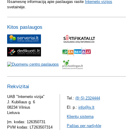
Išsamesnę informaciją apie paslaugas rasite
Interneto vizijos
svetainėje.
Kitos paslaugos
Rekvizitai
UAB "Interneto vizija"
Tel.:
(8~5) 2324444
J. Kubiliaus g. 6
08234 Vilnius
El. p.:
info@iv.lt
Lietuva
Klientų sistema
Įm. kodas: 126350731
Paštas per naršyklę
PVM kodas: LT263507314