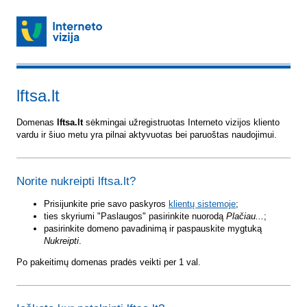
lftsa.lt
Domenas
lftsa.lt
sėkmingai užregistruotas Interneto vizijos kliento
vardu ir šiuo metu yra pilnai aktyvuotas bei paruoštas naudojimui.
Norite nukreipti lftsa.lt?
Prisijunkite prie savo paskyros
klientų sistemoje
;
ties skyriumi "Paslaugos" pasirinkite nuorodą
Plačiau...
;
pasirinkite domeno pavadinimą ir paspauskite mygtuką
Nukreipti
.
Po pakeitimų domenas pradės veikti per 1 val.