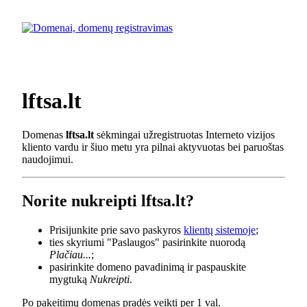
lftsa.lt
Domenas
lftsa.lt
sėkmingai užregistruotas Interneto vizijos
kliento vardu ir šiuo metu yra pilnai aktyvuotas bei paruoštas
naudojimui.
Norite nukreipti lftsa.lt?
Prisijunkite prie savo paskyros
klientų sistemoje
;
ties skyriumi "Paslaugos" pasirinkite nuorodą
Plačiau...
;
pasirinkite domeno pavadinimą ir paspauskite
mygtuką
Nukreipti
.
Po pakeitimų domenas pradės veikti per 1 val.