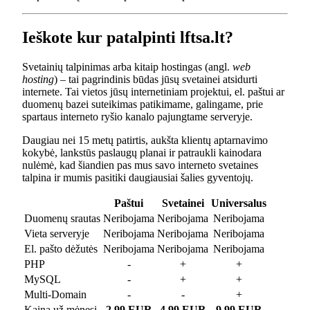
Ieškote kur patalpinti lftsa.lt?
Svetainių talpinimas arba kitaip hostingas (angl.
web
hosting
) – tai pagrindinis būdas jūsų svetainei atsidurti
internete. Tai vietos jūsų internetiniam projektui, el. paštui ar
duomenų bazei suteikimas patikimame, galingame, prie
spartaus interneto ryšio kanalo pajungtame serveryje.
Daugiau nei 15 metų patirtis, aukšta klientų aptarnavimo
kokybė, lankstūs paslaugų planai ir patraukli kainodara
nulėmė, kad šiandien pas mus savo interneto svetaines
talpina ir mumis pasitiki daugiausiai šalies gyventojų.
Paštui
Svetainei
Universalus
Duomenų srautas
Neribojama
Neribojama
Neribojama
Vieta serveryje
Neribojama
Neribojama
Neribojama
El. pašto dėžutės
Neribojama
Neribojama
Neribojama
PHP
-
+
+
MySQL
-
+
+
Multi-Domain
-
-
+
Kaina už mėnesį
2.99 EUR
4.99 EUR
9.99 EUR