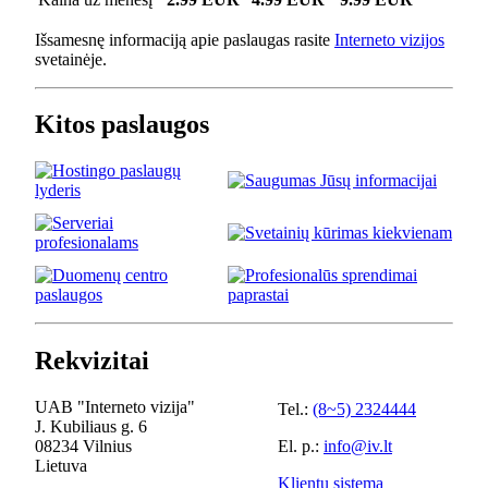
Išsamesnę informaciją apie paslaugas rasite
Interneto vizijos
svetainėje.
Kitos paslaugos
Rekvizitai
UAB "Interneto vizija"
Tel.:
(8~5) 2324444
J. Kubiliaus g. 6
08234 Vilnius
El. p.:
info@iv.lt
Lietuva
Klientų sistema