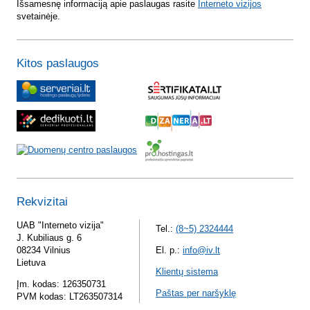
Išsamesnę informaciją apie paslaugas rasite
Interneto vizijos
svetainėje.
Kitos paslaugos
Rekvizitai
UAB "Interneto vizija"
Tel.:
(8~5) 2324444
J. Kubiliaus g. 6
08234 Vilnius
El. p.:
info@iv.lt
Lietuva
Klientų sistema
Įm. kodas: 126350731
Paštas per naršyklę
PVM kodas: LT263507314