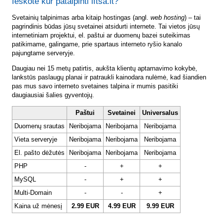
Ieškote kur patalpinti lftsa.lt?
Svetainių talpinimas arba kitaip hostingas (angl.
web hosting
) – tai
pagrindinis būdas jūsų svetainei atsidurti internete. Tai vietos jūsų
internetiniam projektui, el. paštui ar duomenų bazei suteikimas
patikimame, galingame, prie spartaus interneto ryšio kanalo
pajungtame serveryje.
Daugiau nei 15 metų patirtis, aukšta klientų aptarnavimo kokybė,
lankstūs paslaugų planai ir patraukli kainodara nulėmė, kad šiandien
pas mus savo interneto svetaines talpina ir mumis pasitiki
daugiausiai šalies gyventojų.
Paštui
Svetainei
Universalus
Duomenų srautas
Neribojama
Neribojama
Neribojama
Vieta serveryje
Neribojama
Neribojama
Neribojama
El. pašto dėžutės
Neribojama
Neribojama
Neribojama
PHP
-
+
+
MySQL
-
+
+
Multi-Domain
-
-
+
Kaina už mėnesį
2.99 EUR
4.99 EUR
9.99 EUR