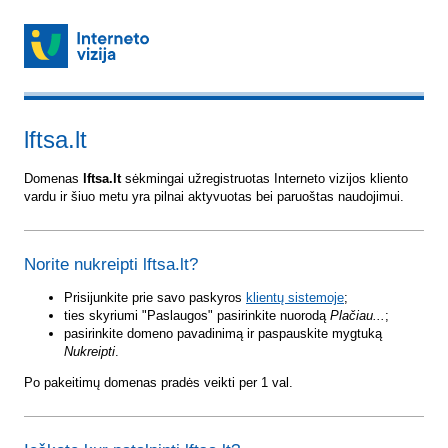
lftsa.lt
Domenas
lftsa.lt
sėkmingai užregistruotas Interneto vizijos kliento
vardu ir šiuo metu yra pilnai aktyvuotas bei paruoštas naudojimui.
Norite nukreipti lftsa.lt?
Prisijunkite prie savo paskyros
klientų sistemoje
;
ties skyriumi "Paslaugos" pasirinkite nuorodą
Plačiau...
;
pasirinkite domeno pavadinimą ir paspauskite mygtuką
Nukreipti
.
Po pakeitimų domenas pradės veikti per 1 val.