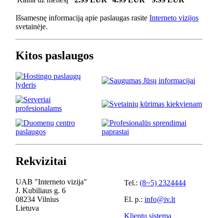
Išsamesnę informaciją apie paslaugas rasite
Interneto vizijos
svetainėje.
Kitos paslaugos
Rekvizitai
UAB "Interneto vizija"
Tel.:
(8~5) 2324444
J. Kubiliaus g. 6
08234 Vilnius
El. p.:
info@iv.lt
Lietuva
Klientų sistema