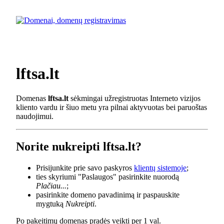
lftsa.lt
Domenas
lftsa.lt
sėkmingai užregistruotas Interneto vizijos
kliento vardu ir šiuo metu yra pilnai aktyvuotas bei paruoštas
naudojimui.
Norite nukreipti lftsa.lt?
Prisijunkite prie savo paskyros
klientų sistemoje
;
ties skyriumi "Paslaugos" pasirinkite nuorodą
Plačiau...
;
pasirinkite domeno pavadinimą ir paspauskite
mygtuką
Nukreipti
.
Po pakeitimų domenas pradės veikti per 1 val.