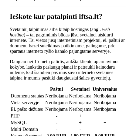
Ieškote kur patalpinti lftsa.lt?
Svetainių talpinimas arba kitaip hostingas (angl.
web
hosting
) – tai pagrindinis būdas jūsų svetainei atsidurti
internete. Tai vietos jūsų internetiniam projektui, el. paštui ar
duomenų bazei suteikimas patikimame, galingame, prie
spartaus interneto ryšio kanalo pajungtame serveryje.
Daugiau nei 15 metų patirtis, aukšta klientų aptarnavimo
kokybė, lankstūs paslaugų planai ir patraukli kainodara
nulėmė, kad šiandien pas mus savo interneto svetaines
talpina ir mumis pasitiki daugiausiai šalies gyventojų.
Paštui
Svetainei
Universalus
Duomenų srautas
Neribojama
Neribojama
Neribojama
Vieta serveryje
Neribojama
Neribojama
Neribojama
El. pašto dėžutės
Neribojama
Neribojama
Neribojama
PHP
-
+
+
MySQL
-
+
+
Multi-Domain
-
-
+
Kaina už mėnesį
2.99 EUR
4.99 EUR
9.99 EUR