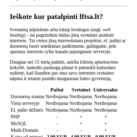
Ieškote kur patalpinti lftsa.lt?
Svetainių talpinimas arba kitaip hostingas (angl.
web
hosting
) – tai pagrindinis būdas jūsų svetainei atsidurti
internete. Tai vietos jūsų internetiniam projektui, el. paštui ar
duomenų bazei suteikimas patikimame, galingame, prie
spartaus interneto ryšio kanalo pajungtame serveryje.
Daugiau nei 15 metų patirtis, aukšta klientų aptarnavimo
kokybė, lankstūs paslaugų planai ir patraukli kainodara
nulėmė, kad šiandien pas mus savo interneto svetaines
talpina ir mumis pasitiki daugiausiai šalies gyventojų.
Paštui
Svetainei
Universalus
Duomenų srautas
Neribojama
Neribojama
Neribojama
Vieta serveryje
Neribojama
Neribojama
Neribojama
El. pašto dėžutės
Neribojama
Neribojama
Neribojama
PHP
-
+
+
MySQL
-
+
+
Multi-Domain
-
-
+
Kaina už mėnesį
2.99 EUR
4.99 EUR
9.99 EUR