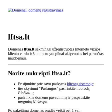
lftsa.lt
Domenas
lftsa.lt
sėkmingai užregistruotas Interneto vizijos
kliento vardu ir šiuo metu yra pilnai aktyvuotas bei paruoštas
naudojimui.
Norite nukreipti lftsa.lt?
Prisijunkite prie savo paskyros
klientų sistemoje
;
ties skyriumi "Paslaugos" pasirinkite nuorodą
Plačiau...
;
pasirinkite domeno pavadinimą ir paspauskite
mygtuką
Nukreipti
.
Po pakeitimų domenas pradės veikti per 1 val.