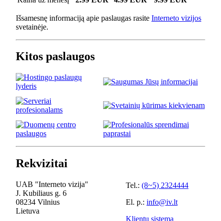
Išsamesnę informaciją apie paslaugas rasite
Interneto vizijos
svetainėje.
Kitos paslaugos
Rekvizitai
UAB "Interneto vizija"
Tel.:
(8~5) 2324444
J. Kubiliaus g. 6
08234 Vilnius
El. p.:
info@iv.lt
Lietuva
Klientų sistema